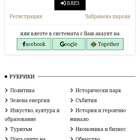
ВЛЕЗ
Регистрация
Забравена парола
или влезте в системата с Ваш акаунт на
acebook
oogle
Together
РУБРИКИ
Политика
Исторически парк
Зелена енергия
Събития
Изкуство, култура и
История и героично
образование
минало
Туризъм
Икономика и бизнес
През очите на
Общество