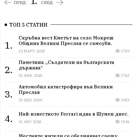
1.
ПРЕД.
СЛЕД.
ТОП 5 СТАТИИ
Скръбна вест Кметът на село Мокреш
1.
Община Велики Преслав се самоуби.
12 МАРТ, 2025
1769
Паметник „Създатели на българската
2.
държава“
01 ФЕВ, 2025
1763
Автомобил катастрофира във Велики
3.
Преслав
23 ДЕК, 2024
1653
Най-известното Ferrari идва в Шумен днес.
4.
01 АВГ, 2025
1542
Местните жители се обединяват срещу