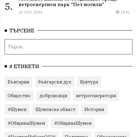
5.
ветроенергиен парк "Пет могили"
21 СЕП, 2024
1542
ТЪРСЕНЕ
# ЕТИКЕТИ
България
български дух
Култура
Общество
доброволци
ветрогенератори
#Шумен
Шуменска област
История
#ОбщинаШумен
#ОбщинаШумен
#ЧестниИзбори2026
Политика
Образование