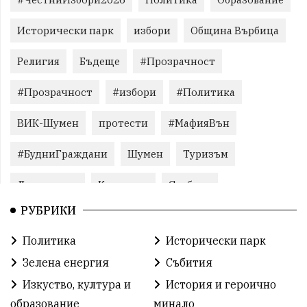
Исторически парк
избори
Община Върбица
Религия
Бъдеще
#Прозрачност
#Прозрачност
#избори
#Политика
ВИК-Шумен
протести
#МафияВън
#БудниГраждани
Шумен
Туризъм
Литература
Корупция
Свобода
РУБРИКИ
Справедливост
БългарияНеИскаМафия
Политика
Исторически парк
Събития
родолюбие
Здраве
Безводие
Зелена енергия
Събития
Безводие
Война на пътя
#МафияВън
Изкуство, култура и
История и героично
образование
минало