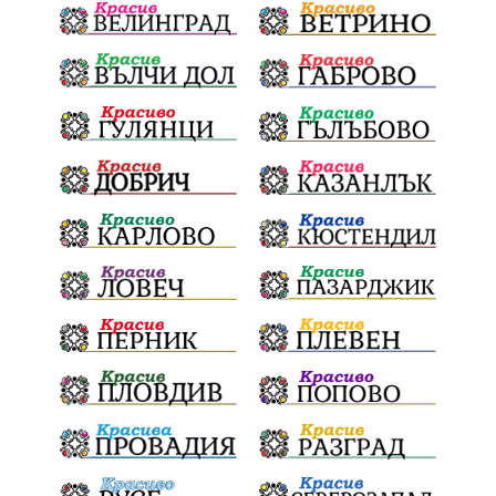
ФолклоренФестивал
умишленпалеж
разследване
ОДЗемеделие
ЕдвинХасан
ШуменскаОбластГЕРБ
БезЧадър
ШуменскоПлато
Ветропаркове
СоларниПроекти
СанитарниСечи
Екология
ЗеленаЕнергия?
референдум
ТежкиятПолк
ОбщинскиСъвет
ИранБългария
Индустриализация
БългарскотоМашиностроене
ПравилаЗаВсички
ТониСтораро
НеправилноПаркиране
Булинг