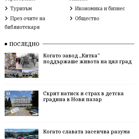
#СилаНаНарода
контрапротести
Туризъм
Икономика и бизнес
бюджет2026
ПротестНаВеличие
Смядово
През очите на
Общество
библиотекаря
#България
Агресия
ВеликиПреслав
Зависимости
ИсторическиПарк
НовиПазар
ПОСЛЕДНО
Когато завод „Китка“
Неудобните
Шуробаджанащина
поддържаше живота на цял град
БлизкоМинало
Приватизация
ДетекторНаЛъжата
100НационалниОбекта
Скрит натиск и страх в детска
Пещера „Бисерна"
АкваЯнтра
градина в Нови пазар
БългарскиПроизводител
ОбществениПоръчки
КултурноНаследство
КуюмджийскаЧаршия
Когато славата засенчва разума