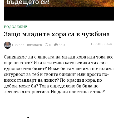
РОДОЛЮБИЕ
Защо младите хора са в чужбина
19 АВГ, 2024
Никола Николаев
0
630
Свикнахме ли с липсата на млади хора или това все 
още ни тежи? Или и ти също като всички тях си с 
еднопосочен билет? Може би там ще има по-голяма 
сигурност за теб и твоите близки? Или просто по-
висок стандарт на живот? По-красиви хора, по-
добри, може би? Това определено би била по-
лесната алтернатива. Но дали наистина е така?