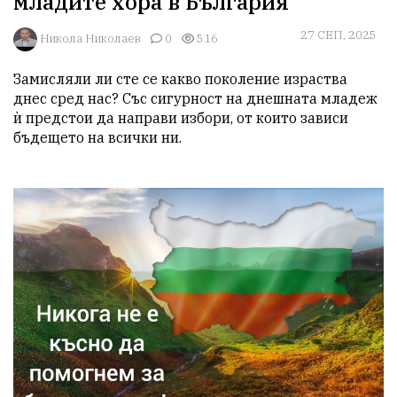
младите хора в България
27 СЕП, 2025
Никола Николаев
0
516
Замисляли ли сте се какво поколение израства 
днес сред нас? Със сигурност на днешната младеж 
ѝ предстои да направи избори, от които зависи 
бъдещето на всички ни.