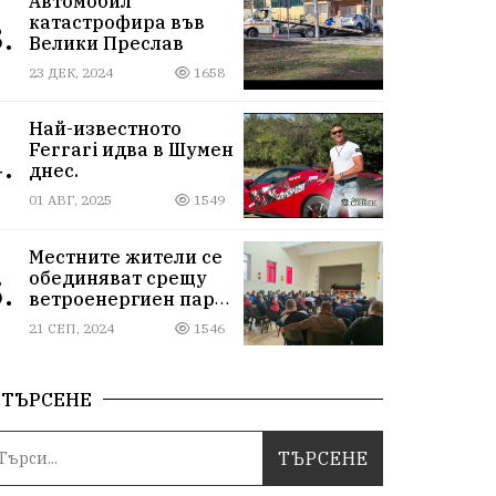
Автомобил
катастрофира във
.
Велики Преслав
23 ДЕК, 2024
1658
Най-известното
Ferrari идва в Шумен
.
днес.
01 АВГ, 2025
1549
Местните жители се
обединяват срещу
.
ветроенергиен парк
"Пет могили"
21 СЕП, 2024
1546
ТЪРСЕНЕ