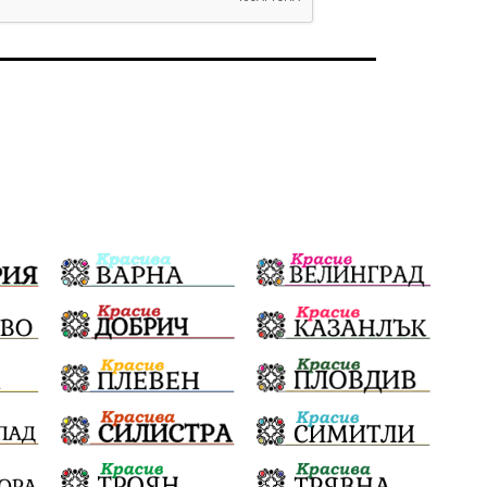
#България
Агресия
ВеликиПреслав
Зависимости
ИсторическиПарк
НовиПазар
Неудобните
Шуробаджанащина
БлизкоМинало
Приватизация
ДетекторНаЛъжата
100НационалниОбекта
Пещера „Бисерна"
АкваЯнтра
БългарскиПроизводител
ОбществениПоръчки
КултурноНаследство