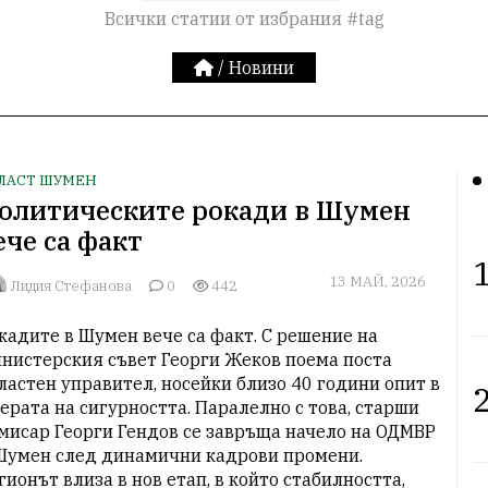
Всички статии от избрания #tag
/
Новини
ЛАСТ ШУМЕН
олитическите рокади в Шумен
ече са факт
1
13 МАЙ, 2026
Лидия Стефанова
0
442
кадите в Шумен вече са факт. С решение на 
нистерския съвет Георги Жеков поема поста 
ластен управител, носейки близо 40 години опит в 
2
ерата на сигурността. Паралелно с това, старши 
мисар Георги Гендов се завръща начело на ОДМВР 
Шумен след динамични кадрови промени. 
гионът влиза в нов етап, в който стабилността, 