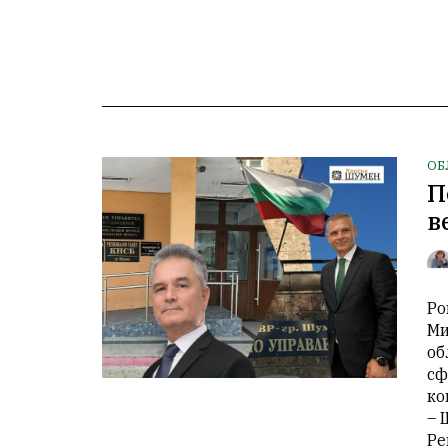
ОБ
П
в
Ро
Ми
об
сф
ко
– 
Ре