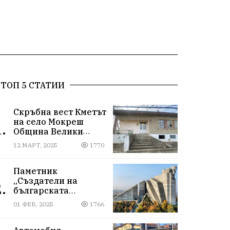
ТОП 5 СТАТИИ
Скръбна вест Кметът
на село Мокреш
.
Община Велики
Преслав се самоуби.
12 МАРТ, 2025
1770
Паметник
„Създатели на
.
българската
държава“
01 ФЕВ, 2025
1766