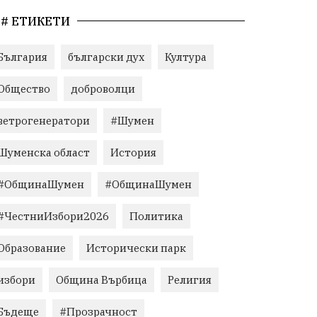
# ЕТИКЕТИ
България
български дух
Култура
Общество
доброволци
ветрогенератори
#Шумен
Шуменска област
История
#ОбщинаШумен
#ОбщинаШумен
#ЧестниИзбори2026
Политика
Образование
Исторически парк
избори
Община Върбица
Религия
Бъдеще
#Прозрачност