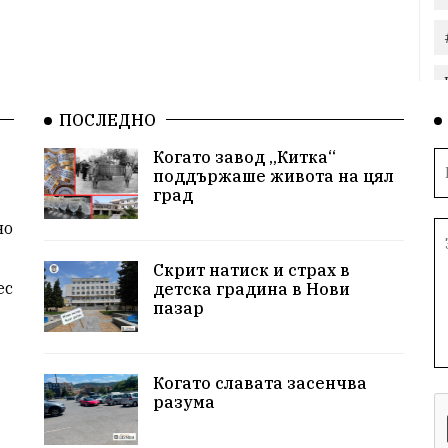
ПОСЛЕДНО
Когато завод „Китка“
поддържаше живота на цял
град
но
Скрит натиск и страх в
ес
детска градина в Нови
пазар
Когато славата засенчва
разума