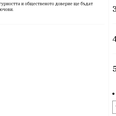
гурността и общественото доверие ще бъдат 
3
ючови.
4
5