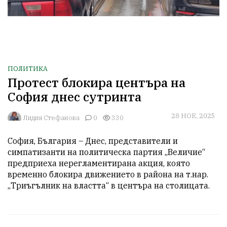
ПОЛИТИКА
Протест блокира центъра на
София днес сутринта
28 НОЕ, 2025
Лидия Стефанова
0
330
София, България – Днес, представители и 
симпатизанти на политическа партия „Величие“ 
предприеха нерегламентирана акция, която 
временно блокира движението в района на т.нар. 
„Триъгълник на властта“ в центъра на столицата. 