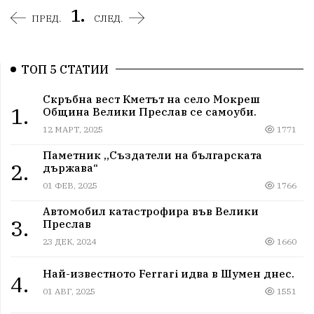
1.
ПРЕД.
СЛЕД.
ТОП 5 СТАТИИ
Скръбна вест Кметът на село Мокреш
1.
Община Велики Преслав се самоуби.
12 МАРТ, 2025
1771
Паметник „Създатели на българската
2.
държава“
01 ФЕВ, 2025
1766
Автомобил катастрофира във Велики
3.
Преслав
23 ДЕК, 2024
1660
Най-известното Ferrari идва в Шумен днес.
4.
01 АВГ, 2025
1551