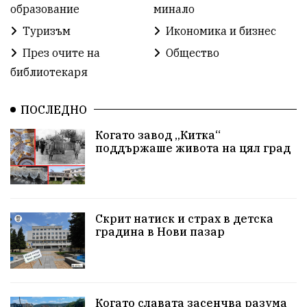
образование
минало
#СилаНаНарода
контрапротести
Туризъм
Икономика и бизнес
бюджет2026
ПротестНаВеличие
Смядово
През очите на
Общество
библиотекаря
#България
Агресия
ВеликиПреслав
Зависимости
ИсторическиПарк
НовиПазар
ПОСЛЕДНО
Когато завод „Китка“
Неудобните
Шуробаджанащина
поддържаше живота на цял град
БлизкоМинало
Приватизация
ДетекторНаЛъжата
100НационалниОбекта
Скрит натиск и страх в детска
Пещера „Бисерна"
АкваЯнтра
градина в Нови пазар
БългарскиПроизводител
ОбществениПоръчки
КултурноНаследство
КуюмджийскаЧаршия
Когато славата засенчва разума