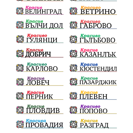
ФолклоренФестивал
умишленпалеж
разследване
ОДЗемеделие
ЕдвинХасан
ШуменскаОбластГЕРБ
БезЧадър
ШуменскоПлато
Ветропаркове
СоларниПроекти
СанитарниСечи
Екология
ЗеленаЕнергия?
референдум
ТежкиятПолк
ОбщинскиСъвет
ИранБългария
Индустриализация
БългарскотоМашиностроене
ПравилаЗаВсички
ТониСтораро
НеправилноПаркиране
Булинг