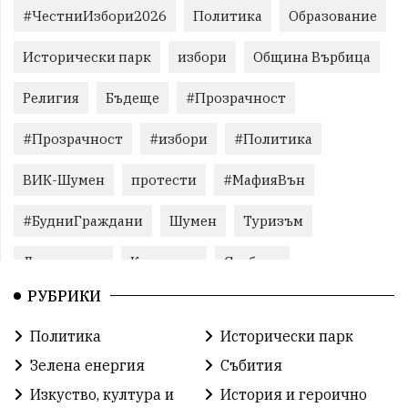
#ЧестниИзбори2026
Политика
Образование
Исторически парк
избори
Община Върбица
Религия
Бъдеще
#Прозрачност
#Прозрачност
#избори
#Политика
ВИК-Шумен
протести
#МафияВън
#БудниГраждани
Шумен
Туризъм
Литература
Корупция
Свобода
РУБРИКИ
Справедливост
БългарияНеИскаМафия
Политика
Исторически парк
Събития
родолюбие
Здраве
Безводие
Зелена енергия
Събития
Безводие
Война на пътя
#МафияВън
Изкуство, култура и
История и героично