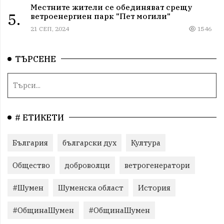
Местните жители се обединяват срещу
5.
ветроенергиен парк "Пет могили"
21 СЕП, 2024
1546
ТЪРСЕНЕ
# ЕТИКЕТИ
България
български дух
Култура
Общество
доброволци
ветрогенератори
#Шумен
Шуменска област
История
#ОбщинаШумен
#ОбщинаШумен