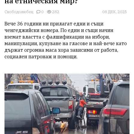
на етническия мир?
Свободолюбец
0
282
08 ДЕК, 2025
Вече 36 години ни прилагат едни и същи 
ченгеджийски номера. По един и същи начин 
вземат властта с фалшификации на избори, 
манипулации, купуване на гласове и най-вече като 
държат огромна маса хора зависими от работа, 
социален патронаж и помощи.