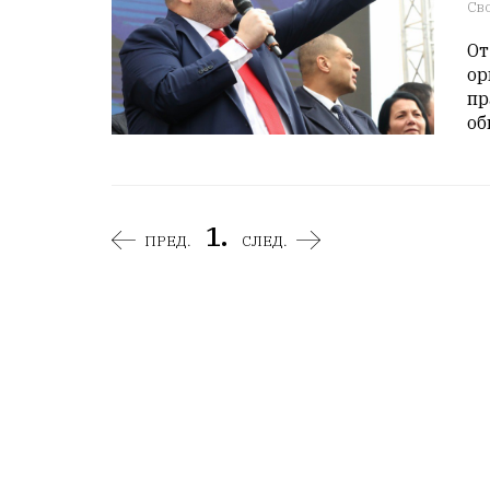
Св
От
ор
пр
об
1.
ПРЕД.
СЛЕД.