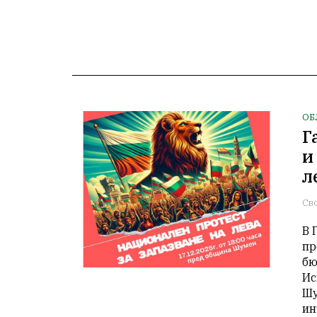
ОБ
Г
и
л
Св
В 
пр
бю
Ис
Шу