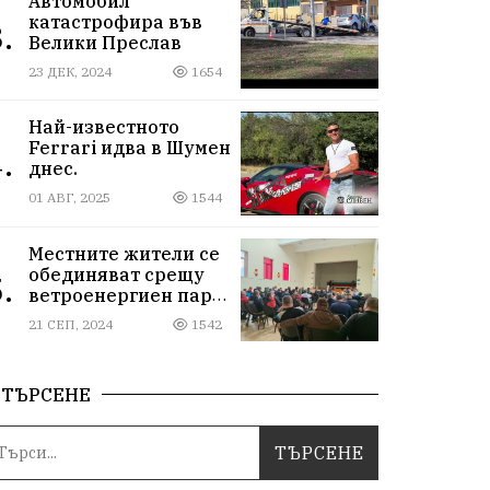
Автомобил
катастрофира във
.
Велики Преслав
23 ДЕК, 2024
1654
Най-известното
Ferrari идва в Шумен
.
днес.
01 АВГ, 2025
1544
Местните жители се
обединяват срещу
.
ветроенергиен парк
"Пет могили"
21 СЕП, 2024
1542
ТЪРСЕНЕ