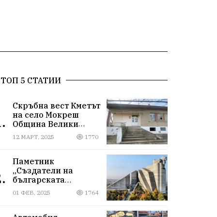
ТОП 5 СТАТИИ
Скръбна вест Кметът
на село Мокреш
.
Община Велики
Преслав се самоуби.
12 МАРТ, 2025
1770
Паметник
„Създатели на
.
българската
държава“
01 ФЕВ, 2025
1764