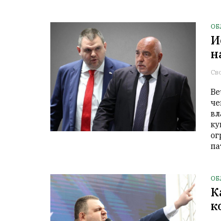
ОБ
И
н
Св
Ве
че
вл
ку
ог
па
ОБ
К
к