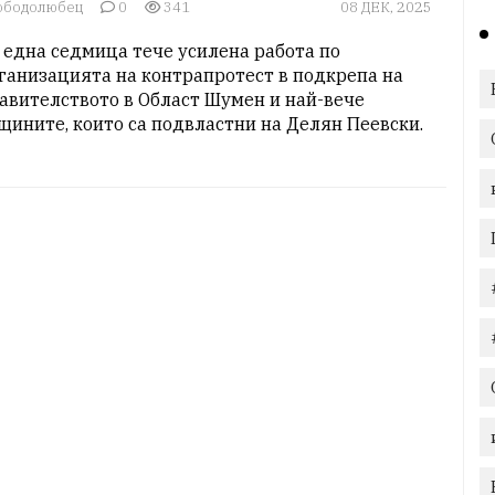
ободолюбец
0
341
08 ДЕК, 2025
 една седмица тече усилена работа по 
ганизацията на контрапротест в подкрепа на 
авителството в Област Шумен и най-вече 
щините, които са подвластни на Делян Пеевски.