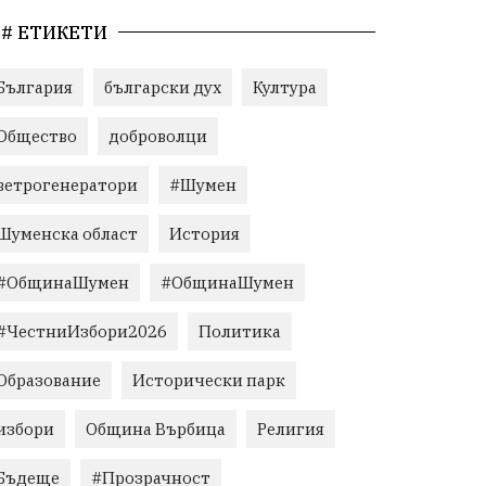
# ЕТИКЕТИ
България
български дух
Култура
Общество
доброволци
ветрогенератори
#Шумен
Шуменска област
История
#ОбщинаШумен
#ОбщинаШумен
#ЧестниИзбори2026
Политика
Образование
Исторически парк
избори
Община Върбица
Религия
Бъдеще
#Прозрачност