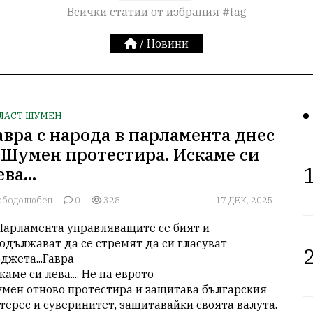
Всички статии от избрания #tag
/
Новини
ЛАСТ ШУМЕН
авра с народа в парламента днес
 Шумен протестира. Искаме си
1
ева…
ободолюбец
0
328
17 ДЕК, 2025
Парламента управляващите се бият и 
одължават да се стремят да си гласуват 
2
джета...Гавра

каме си лева.... Не на еврото

мен отново протестира и защитава българския 