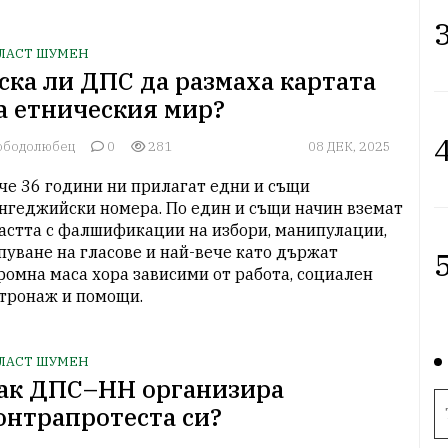
3
ЛАСТ ШУМЕН
ска ли ДПС да размаха картата
а етническия мир?
4
ободолюбец
0
281
08 ДЕК, 2025
че 36 години ни прилагат едни и същи 
нгеджийски номера. По един и същи начин вземат 
астта с фалшификации на избори, манипулации, 
пуване на гласове и най-вече като държат 
5
ромна маса хора зависими от работа, социален 
тронаж и помощи.
ЛАСТ ШУМЕН
ак ДПС–НН организира
онтрапротеста си?