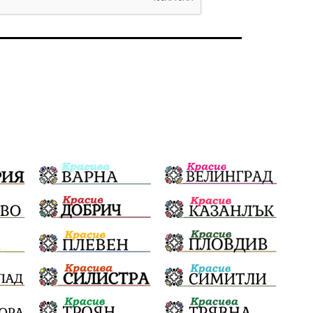
#България
Агресия
ВеликиПреслав
Зависимости
ИсторическиПарк
НовиПазар
Неудобните
Шуробаджанащина
БлизкоМинало
Приватизация
ДетекторНаЛъжата
100НационалниОбекта
Пещера „Бисерна"
АкваЯнтра
БългарскиПроизводител
ОбществениПоръчки
КултурноНаследство