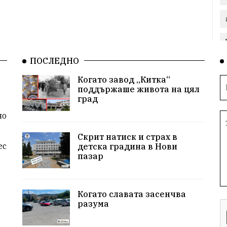
ПОСЛЕДНО
Когато завод „Китка“
поддържаше живота на цял
град
но
Скрит натиск и страх в
ес
детска градина в Нови
пазар
Когато славата засенчва
разума