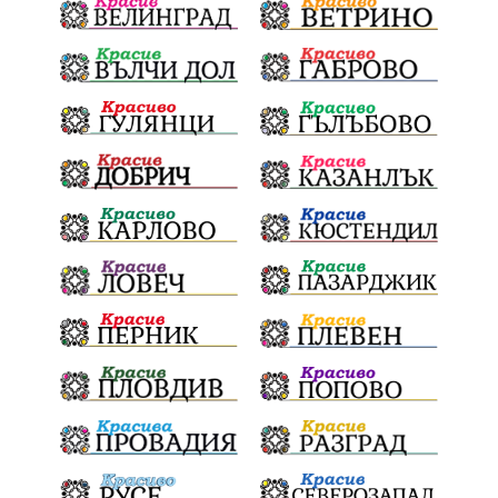
ФолклоренФестивал
умишленпалеж
разследване
ОДЗемеделие
ЕдвинХасан
ШуменскаОбластГЕРБ
БезЧадър
ШуменскоПлато
Ветропаркове
СоларниПроекти
СанитарниСечи
Екология
ЗеленаЕнергия?
референдум
ТежкиятПолк
ОбщинскиСъвет
ИранБългария
Индустриализация
БългарскотоМашиностроене
ПравилаЗаВсички
ТониСтораро
НеправилноПаркиране
Булинг