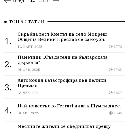
ПРЕД.
СЛЕД.
ТОП 5 СТАТИИ
Скръбна вест Кметът на село Мокреш
1.
Община Велики Преслав се самоуби.
12 МАРТ, 2025
1770
Паметник „Създатели на българската
2.
държава“
01 ФЕВ, 2025
1765
Автомобил катастрофира във Велики
3.
Преслав
23 ДЕК, 2024
1657
Най-известното Ferrari идва в Шумен днес.
4.
01 АВГ, 2025
1546
Местните жители се обединяват срещу