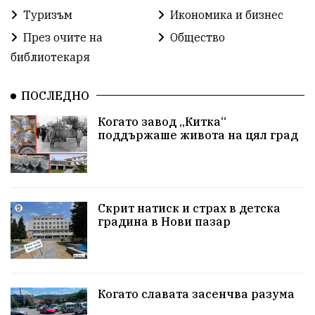
Туризъм
Икономика и бизнес
бюджет2026
ПротестНаВеличие
Смядово
През очите на
Общество
библиотекаря
#България
Агресия
ВеликиПреслав
Зависимости
ИсторическиПарк
НовиПазар
ПОСЛЕДНО
Когато завод „Китка“
Неудобните
Шуробаджанащина
поддържаше живота на цял град
БлизкоМинало
Приватизация
ДетекторНаЛъжата
100НационалниОбекта
Скрит натиск и страх в детска
Пещера „Бисерна"
АкваЯнтра
градина в Нови пазар
БългарскиПроизводител
ОбществениПоръчки
КултурноНаследство
КуюмджийскаЧаршия
Когато славата засенчва разума
ИсторииЗаШумен
СъбитияКрайШумен