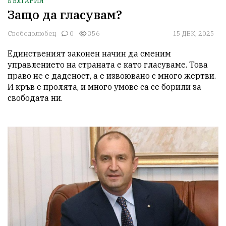
БЪЛГАРИЯ
Защо да гласувам?
Свободолюбец
0
356
15 ДЕК, 2025
Единственият законен начин да сменим 
управлението на страната е като гласуваме. Това 
право не е даденост, а е извоювано с много жертви. 
И кръв е пролята, и много умове са се борили за 
свободата ни. 