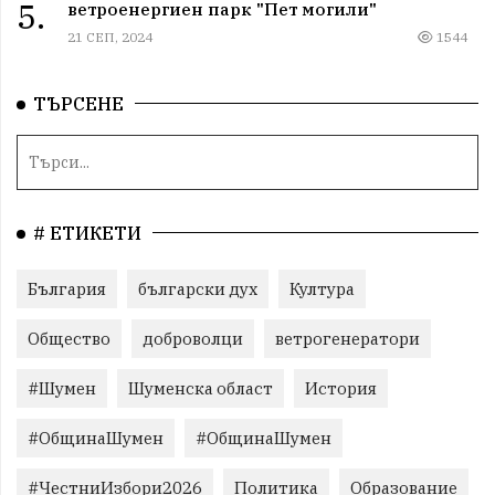
5.
ветроенергиен парк "Пет могили"
21 СЕП, 2024
1544
ТЪРСЕНЕ
# ЕТИКЕТИ
България
български дух
Култура
Общество
доброволци
ветрогенератори
#Шумен
Шуменска област
История
#ОбщинаШумен
#ОбщинаШумен
#ЧестниИзбори2026
Политика
Образование