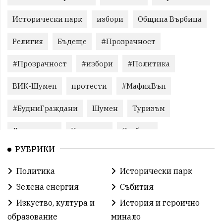
Исторически парк
избори
Община Върбица
Религия
Бъдеще
#Прозрачност
#Прозрачност
#избори
#Политика
ВИК-Шумен
протести
#МафияВън
#БудниГраждани
Шумен
Туризъм
Литература
Корупция
Свобода
РУБРИКИ
Справедливост
БългарияНеИскаМафия
Политика
Исторически парк
Събития
родолюбие
Здраве
Безводие
Зелена енергия
Събития
Безводие
Война на пътя
#МафияВън
Изкуство, култура и
История и героично
образование
минало
#СилаНаНарода
контрапротести