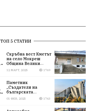
ТОП 5 СТАТИИ
Скръбна вест Кметът
на село Мокреш
.
Община Велики
Преслав се самоуби.
12 МАРТ, 2025
1769
Паметник
„Създатели на
.
българската
държава“
01 ФЕВ, 2025
1763