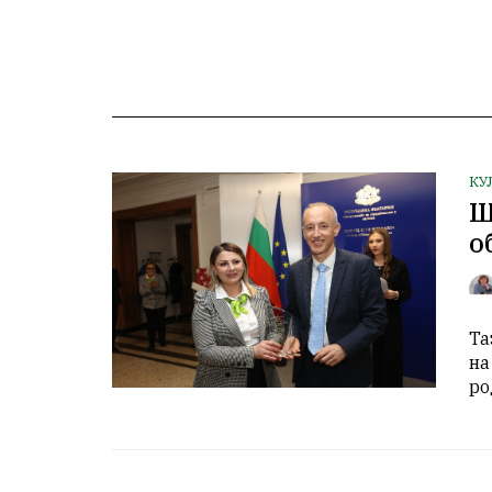
КУ
Ш
о
Та
на
ро