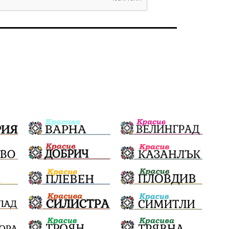
#България
Агресия
ВеликиПреслав
Зависимости
ИсторическиПарк
НовиПазар
Неудобните
Шуробаджанащина
БлизкоМинало
Приватизация
ДетекторНаЛъжата
100НационалниОбекта
Пещера „Бисерна"
АкваЯнтра
БългарскиПроизводител
ОбществениПоръчки
КултурноНаследство