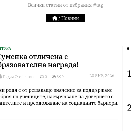
Всички статии от избрания #tag
/
Новини
ЛТУРА
уменка отличена с
бразователна награда!
1
20 ЯНУ, 2026
Лидия Стефанова
0
399
зи роля е от решаващо значение за поддържане 
 броя на учениците, насърчаване на доверието с 
дителите и преодоляване на социалните бариери.
2