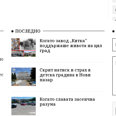
ПОСЛЕДНО
Когато завод „Китка“
поддържаше живота на цял
град
но
Скрит натиск и страх в
ес
детска градина в Нови
пазар
Когато славата засенчва
разума