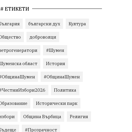
# ЕТИКЕТИ
България
български дух
Култура
Общество
доброволци
ветрогенератори
#Шумен
Шуменска област
История
#ОбщинаШумен
#ОбщинаШумен
#ЧестниИзбори2026
Политика
Образование
Исторически парк
избори
Община Върбица
Религия
Бъдеще
#Прозрачност