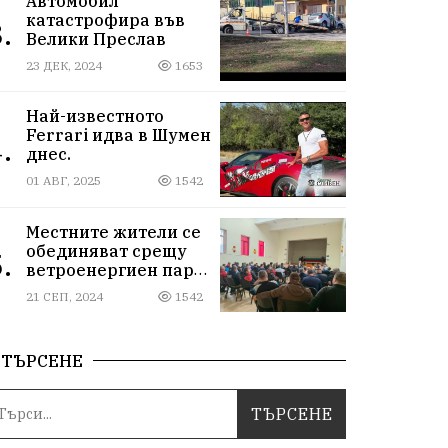
Автомобил
катастрофира във
.
Велики Преслав
23 ДЕК, 2024
1653
Най-известното
Ferrari идва в Шумен
.
днес.
01 АВГ, 2025
1542
Местните жители се
обединяват срещу
.
ветроенергиен парк
"Пет могили"
21 СЕП, 2024
1542
ТЪРСЕНЕ