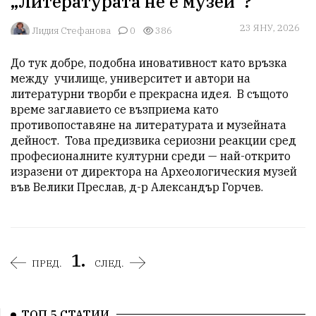
„Литературата не е музей“?
23 ЯНУ, 2026
Лидия Стефанова
0
386
До тук добре, подобна иновативност като връзка 
между  училище, университет и автори на 
литературни творби е прекрасна идея.  В същото 
време заглавието се възприема като 
противопоставяне на литературата и музейната 
дейност.  Това предизвика сериозни реакции сред 
професионалните културни среди — най-открито 
изразени от директора на Археологическия музей 
във Велики Преслав, д-р Александър Горчев.
1.
ПРЕД.
СЛЕД.
ТОП 5 СТАТИИ