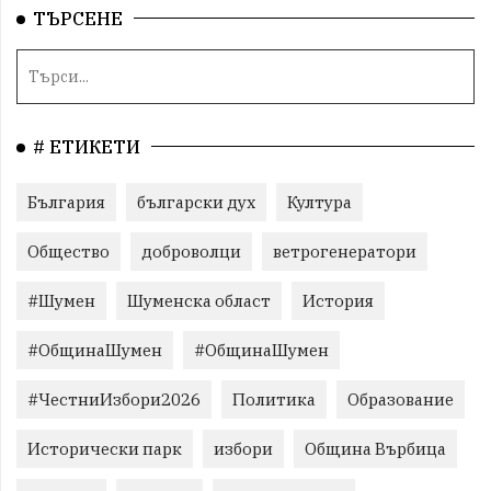
ТЪРСЕНЕ
# ЕТИКЕТИ
България
български дух
Култура
Общество
доброволци
ветрогенератори
#Шумен
Шуменска област
История
#ОбщинаШумен
#ОбщинаШумен
#ЧестниИзбори2026
Политика
Образование
Исторически парк
избори
Община Върбица