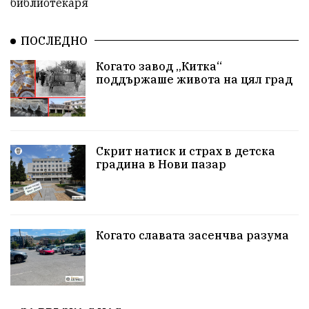
библиотекаря
#България
Агресия
ВеликиПреслав
Зависимости
ИсторическиПарк
НовиПазар
ПОСЛЕДНО
Когато завод „Китка“
Неудобните
Шуробаджанащина
поддържаше живота на цял град
БлизкоМинало
Приватизация
ДетекторНаЛъжата
100НационалниОбекта
Скрит натиск и страх в детска
Пещера „Бисерна"
АкваЯнтра
градина в Нови пазар
БългарскиПроизводител
ОбществениПоръчки
КултурноНаследство
КуюмджийскаЧаршия
Когато славата засенчва разума
ИсторииЗаШумен
СъбитияКрайШумен
КултуренТуризъм
СвПантелеймон
Подкрепа