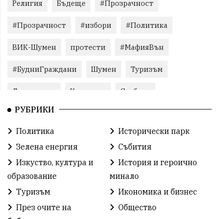
Религия
Бъдеще
#Прозрачност
#Прозрачност
#избори
#Политика
ВИК-Шумен
протести
#МафияВън
#БудниГраждани
Шумен
Туризъм
Литература
Корупция
Свобода
РУБРИКИ
Справедливост
БългарияНеИскаМафия
Политика
Исторически парк
Събития
родолюбие
Здраве
Безводие
Зелена енергия
Събития
Безводие
Война на пътя
#МафияВън
Изкуство, култура и
История и героично
образование
минало
#СилаНаНарода
контрапротести
Туризъм
Икономика и бизнес
бюджет2026
ПротестНаВеличие
Смядово
През очите на
Общество