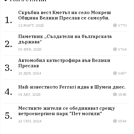
Скръбна вест Кметът на село Мокреш
1.
Община Велики Преслав се самоуби.
12 МАРТ, 2025
1770
Паметник „Създатели на българската
2.
държава“
01 ФЕВ, 2025
1764
Автомобил катастрофира във Велики
3.
Преслав
23 ДЕК, 2024
1657
Най-известното Ferrari идва в Шумен днес.
4.
01 АВГ, 2025
1545
Местните жители се обединяват срещу
5.
ветроенергиен парк "Пет могили"
21 СЕП, 2024
1543