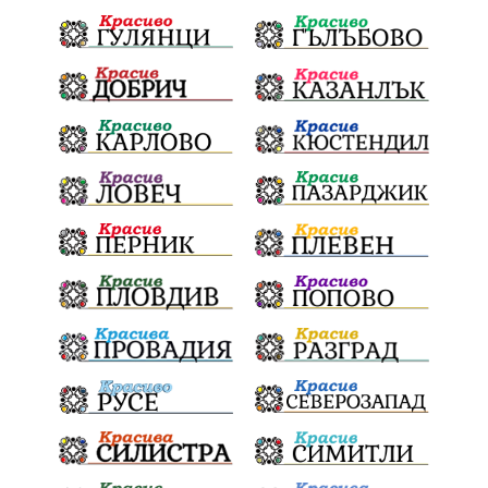
ШуменскаОбластГЕРБ
БезЧадър
ШуменскоПлато
Ветропаркове
СоларниПроекти
СанитарниСечи
Екология
ЗеленаЕнергия?
референдум
ТежкиятПолк
ОбщинскиСъвет
ИранБългария
Индустриализация
БългарскотоМашиностроене
ПравилаЗаВсички
ТониСтораро
НеправилноПаркиране
Булинг
ЯнкаРупкина
НародноТворчество
ЕлектроразпределениеСевер