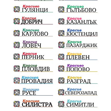
ШуменскаОбластГЕРБ
БезЧадър
ШуменскоПлато
Ветропаркове
СоларниПроекти
СанитарниСечи
Екология
ЗеленаЕнергия?
референдум
ТежкиятПолк
ОбщинскиСъвет
ИранБългария
Индустриализация
БългарскотоМашиностроене
ПравилаЗаВсички
ТониСтораро
НеправилноПаркиране
Булинг
ЯнкаРупкина
НародноТворчество
ЕлектроразпределениеСевер