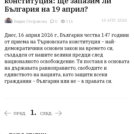
конституция: Ще запазим ли
България на 19 април?
16 АПР, 2026
Лидия Стефанова
0
316
Днес, 16 април 2026 г., България чества 147 години 
от приема на Търновската конституция – най-
демократичния основен закон на времето си, 
създаден от нашите велики предци след 
националното освобождение. Тя поставя в основата 
на държавата равноправието, свободите и 
единството на нацията, като защити всеки 
гражданин – българин или не – в правата си. 
1.
ПРЕД.
СЛЕД.