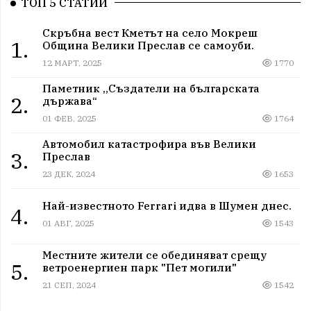
ТОП 5 СТАТИИ
Скръбна вест Кметът на село Мокреш
1.
Община Велики Преслав се самоуби.
12 МАРТ, 2025
1770
Паметник „Създатели на българската
2.
държава“
01 ФЕВ, 2025
1764
Автомобил катастрофира във Велики
3.
Преслав
23 ДЕК, 2024
1653
Най-известното Ferrari идва в Шумен днес.
4.
01 АВГ, 2025
1543
Местните жители се обединяват срещу
5.
ветроенергиен парк "Пет могили"
21 СЕП, 2024
1542