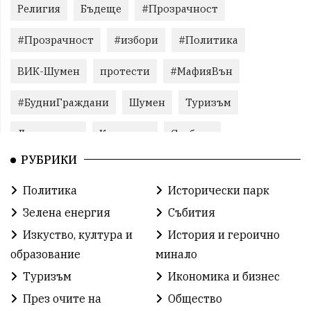
Религия
Бъдеще
#Прозрачност
#Прозрачност
#избори
#Политика
ВИК-Шумен
протести
#МафияВън
#БудниГраждани
Шумен
Туризъм
Литература
Корупция
Свобода
РУБРИКИ
Справедливост
БългарияНеИскаМафия
Политика
Исторически парк
Събития
родолюбие
Здраве
Безводие
Зелена енергия
Събития
Безводие
Война на пътя
#МафияВън
Изкуство, култура и
История и героично
образование
минало
#СилаНаНарода
контрапротести
Туризъм
Икономика и бизнес
бюджет2026
ПротестНаВеличие
Смядово
През очите на
Общество