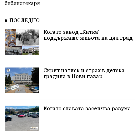
библиотекаря
#България
Агресия
ВеликиПреслав
Зависимости
ИсторическиПарк
НовиПазар
ПОСЛЕДНО
Когато завод „Китка“
Неудобните
Шуробаджанащина
поддържаше живота на цял град
БлизкоМинало
Приватизация
ДетекторНаЛъжата
100НационалниОбекта
Скрит натиск и страх в детска
Пещера „Бисерна"
АкваЯнтра
градина в Нови пазар
БългарскиПроизводител
ОбществениПоръчки
КултурноНаследство
КуюмджийскаЧаршия
Когато славата засенчва разума
ИсторииЗаШумен
СъбитияКрайШумен
КултуренТуризъм
СвПантелеймон
Подкрепа