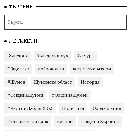
ТЪРСЕНЕ
# ЕТИКЕТИ
България
български дух
Култура
Общество
доброволци
ветрогенератори
#Шумен
Шуменска област
История
#ОбщинаШумен
#ОбщинаШумен
#ЧестниИзбори2026
Политика
Образование
Исторически парк
избори
Община Върбица