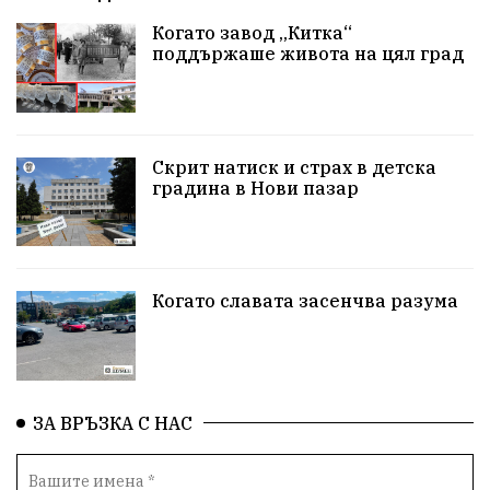
Когато завод „Китка“
Неудобните
Шуробаджанащина
поддържаше живота на цял град
БлизкоМинало
Приватизация
ДетекторНаЛъжата
100НационалниОбекта
Скрит натиск и страх в детска
Пещера „Бисерна"
АкваЯнтра
градина в Нови пазар
БългарскиПроизводител
ОбществениПоръчки
КултурноНаследство
КуюмджийскаЧаршия
Когато славата засенчва разума
ИсторииЗаШумен
СъбитияКрайШумен
КултуренТуризъм
СвПантелеймон
Подкрепа
ЗА ВРЪЗКА С НАС
ПътноХулиганство
ПолицияШумен
Актуално
Театър+Дискусия
ГласътНаНарода