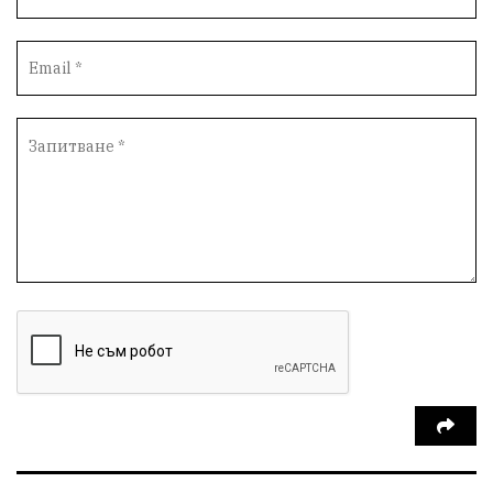
Наркотици
Ученици
Вейп
Полиция
БезопасноУчилище
ТрагедияШумен
ИздирванеШумен
СтарческиДомШумен
ПътниРемонти
АвтомагистралиЧерноМоре
ПътнаБезопасност
НародаСрещуМафията
КироБрейка
Протест
Благовещение
БлизкиятИзток
ЕнергиенШок
ПрироднаАптека
БилкитеНаБългария
КарнавалНаПлодородието
Шумен2026
ХранаОтНасекоми
БъдещетоНаХраната