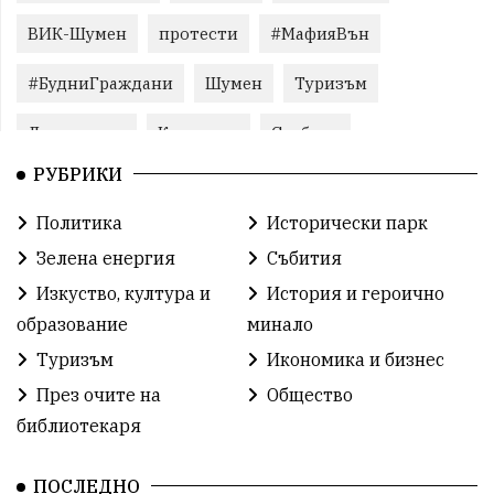
ВИК-Шумен
протести
#МафияВън
#БудниГраждани
Шумен
Туризъм
Литература
Корупция
Свобода
РУБРИКИ
Справедливост
БългарияНеИскаМафия
Политика
Исторически парк
Събития
родолюбие
Здраве
Безводие
Зелена енергия
Събития
Безводие
Война на пътя
#МафияВън
Изкуство, култура и
История и героично
образование
минало
#СилаНаНарода
контрапротести
Туризъм
Икономика и бизнес
бюджет2026
ПротестНаВеличие
Смядово
През очите на
Общество
библиотекаря
#България
Агресия
ВеликиПреслав
Зависимости
ИсторическиПарк
НовиПазар
ПОСЛЕДНО