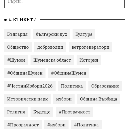
# ЕТИКЕТИ
България
български дух
Култура
Общество
доброволци
ветрогенератори
#Шумен
Шуменска област
История
#ОбщинаШумен
#ОбщинаШумен
#ЧестниИзбори2026
Политика
Образование
Исторически парк
избори
Община Върбица
Религия
Бъдеще
#Прозрачност
#Прозрачност
#избори
#Политика