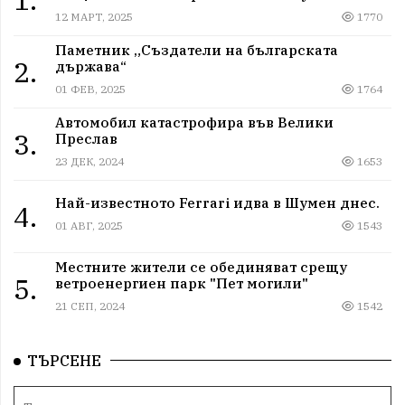
12 МАРТ, 2025
1770
Паметник „Създатели на българската
2.
държава“
01 ФЕВ, 2025
1764
Автомобил катастрофира във Велики
3.
Преслав
23 ДЕК, 2024
1653
Най-известното Ferrari идва в Шумен днес.
4.
01 АВГ, 2025
1543
Местните жители се обединяват срещу
5.
ветроенергиен парк "Пет могили"
21 СЕП, 2024
1542
ТЪРСЕНЕ