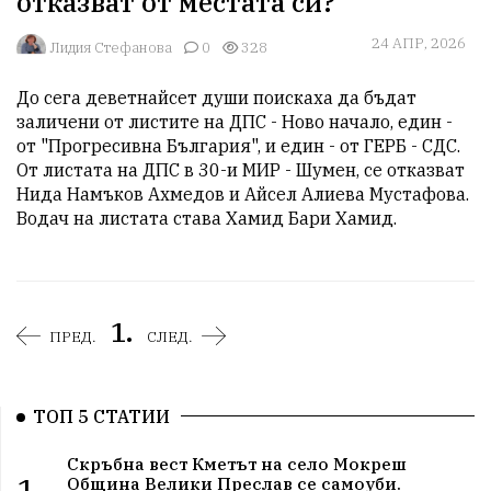
отказват от местата си?
24 АПР, 2026
Лидия Стефанова
0
328
До сега деветнайсет души поискаха да бъдат 
заличени от листите на ДПС - Ново начало, един - 
от "Прогресивна България", и един - от ГЕРБ - СДС. 
От листата на ДПС в 30-и МИР - Шумен, се отказват 
Нида Намъков Ахмедов и Айсел Алиева Мустафова. 
Водач на листата става Хамид Бари Хамид.
1.
ПРЕД.
СЛЕД.
ТОП 5 СТАТИИ
Скръбна вест Кметът на село Мокреш
1.
Община Велики Преслав се самоуби.