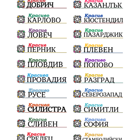
СоларниПроекти
СанитарниСечи
Екология
ЗеленаЕнергия?
референдум
ТежкиятПолк
ОбщинскиСъвет
ИранБългария
Индустриализация
БългарскотоМашиностроене
ПравилаЗаВсички
ТониСтораро
НеправилноПаркиране
Булинг
ЯнкаРупкина
НародноТворчество
ЕлектроразпределениеСевер
СигналиБезОтговор
Безопасност
ТърновскаКонституция
Суверенитет