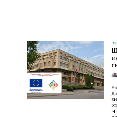
ОБ
Ш
е
с
На
Да
км
от
вр
мл