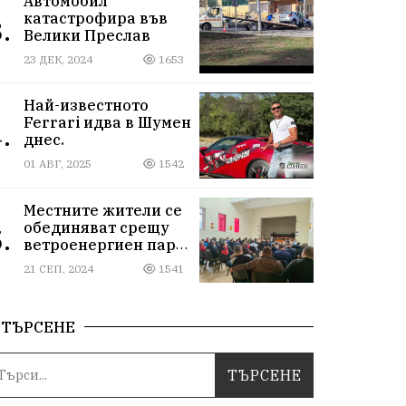
Автомобил
катастрофира във
.
Велики Преслав
23 ДЕК, 2024
1653
Най-известното
Ferrari идва в Шумен
.
днес.
01 АВГ, 2025
1542
Местните жители се
обединяват срещу
.
ветроенергиен парк
"Пет могили"
21 СЕП, 2024
1541
ТЪРСЕНЕ