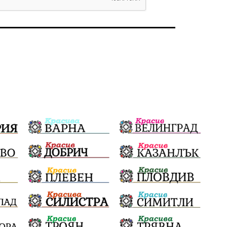
#България
Агресия
ВеликиПреслав
Зависимости
ИсторическиПарк
НовиПазар
Неудобните
Шуробаджанащина
БлизкоМинало
Приватизация
ДетекторНаЛъжата
100НационалниОбекта
Пещера „Бисерна"
АкваЯнтра
БългарскиПроизводител
ОбществениПоръчки
КултурноНаследство