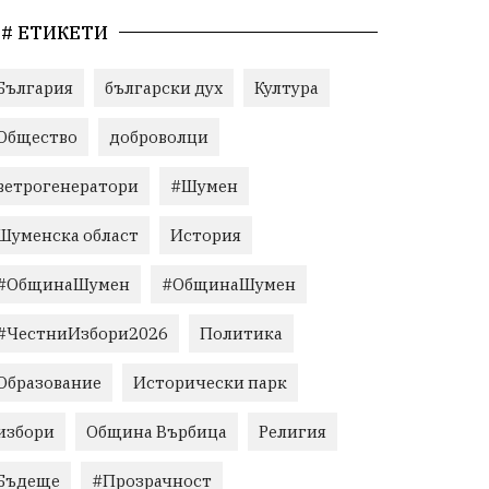
# ЕТИКЕТИ
България
български дух
Култура
Общество
доброволци
ветрогенератори
#Шумен
Шуменска област
История
#ОбщинаШумен
#ОбщинаШумен
#ЧестниИзбори2026
Политика
Образование
Исторически парк
избори
Община Върбица
Религия
Бъдеще
#Прозрачност