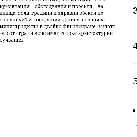
кументация – обследвания и проекти – на 
3
илища, ясли, градини и здравни обекти по 
обрени КИТИ концепции. Данчев обвинява 
министрацията в двойно финансиране, защото 
ого от сгради вече имат готови архитектурни 
оучвания
4
5