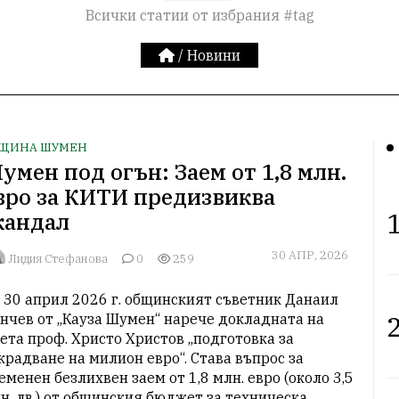
Всички статии от избрания #tag
/
Новини
ЩИНА ШУМЕН
умен под огън: Заем от 1,8 млн.
вро за КИТИ предизвиква
1
кандал
30 АПР, 2026
Лидия Стефанова
0
259
 30 април 2026 г. общинският съветник Данаил 
2
нчев от „Кауза Шумен“ нарече докладната на 
ета проф. Христо Христов „подготовка за 
крадване на милион евро“. Става въпрос за 
еменен безлихвен заем от 1,8 млн. евро (около 3,5 
н. лв.) от общинския бюджет за техническа 