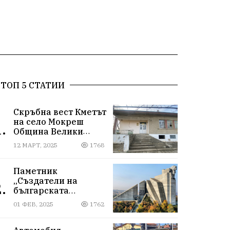
ТОП 5 СТАТИИ
Скръбна вест Кметът
на село Мокреш
.
Община Велики
Преслав се самоуби.
12 МАРТ, 2025
1768
Паметник
„Създатели на
.
българската
държава“
01 ФЕВ, 2025
1762