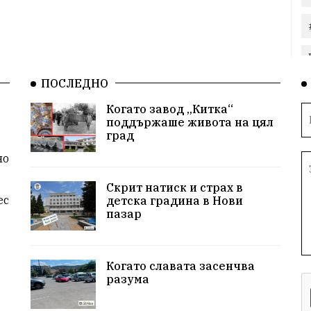
ПОСЛЕДНО
Когато завод „Китка“
поддържаше живота на цял
град
но
Скрит натиск и страх в
ес
детска градина в Нови
пазар
Когато славата засенчва
разума