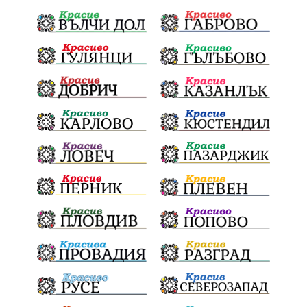
разследване
ОДЗемеделие
ЕдвинХасан
ШуменскаОбластГЕРБ
БезЧадър
ШуменскоПлато
Ветропаркове
СоларниПроекти
СанитарниСечи
Екология
ЗеленаЕнергия?
референдум
ТежкиятПолк
ОбщинскиСъвет
ИранБългария
Индустриализация
БългарскотоМашиностроене
ПравилаЗаВсички
ТониСтораро
НеправилноПаркиране
Булинг
ЯнкаРупкина
НародноТворчество