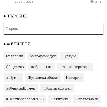
21 СЕП, 2024
1542
ТЪРСЕНЕ
# ЕТИКЕТИ
България
български дух
Култура
Общество
доброволци
ветрогенератори
#Шумен
Шуменска област
История
#ОбщинаШумен
#ОбщинаШумен
#ЧестниИзбори2026
Политика
Образование