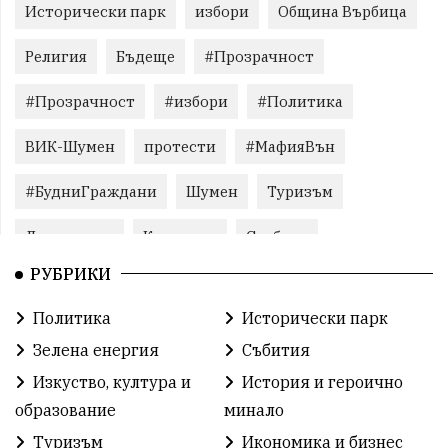
Исторически парк
избори
Община Върбица
Религия
Бъдеще
#Прозрачност
#Прозрачност
#избори
#Политика
ВИК-Шумен
протести
#МафияВън
#БудниГраждани
Шумен
Туризъм
Литература
Корупция
Свобода
РУБРИКИ
Справедливост
БългарияНеИскаМафия
Политика
Исторически парк
Събития
родолюбие
Здраве
Безводие
Зелена енергия
Събития
Безводие
Война на пътя
#МафияВън
Изкуство, култура и
История и героично
образование
минало
#СилаНаНарода
контрапротести
Туризъм
Икономика и бизнес