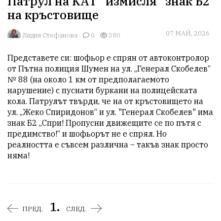
Патрул на КАТ "измисля" знак Б2
на кръстовище
07 МАЙ, 2026
Лидия Стефанова
0
380
Представете си: шофьор е спрян от автоконтролор 
от Пътна полиция Шумен на ул. „Генерал Скобелев“ 
№ 88 (на около 1 км от предполагаемото 
нарушение) с пуснати буркани на полицейската 
кола. Патрулът твърди, че на от кръстовището на  
ул. „Жеко Спиридонов“ и ул. "Генерал Скобелев" има 
знак Б2 „Спри! Пропусни движещите се по пътя с 
предимство!“ и шофьорът не е спрял. Но 
реалността е съвсем различна – такъв знак просто 
няма!
1.
ПРЕД.
СЛЕД.