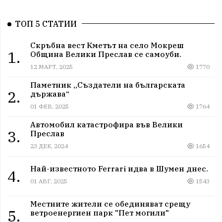
ТОП 5 СТАТИИ
Скръбна вест Кметът на село Мокреш
1.
Община Велики Преслав се самоуби.
12 МАРТ, 2025
1770
Паметник „Създатели на българската
2.
държава“
01 ФЕВ, 2025
1764
Автомобил катастрофира във Велики
3.
Преслав
23 ДЕК, 2024
1654
Най-известното Ferrari идва в Шумен днес.
4.
01 АВГ, 2025
1543
Местните жители се обединяват срещу
5.
ветроенергиен парк "Пет могили"