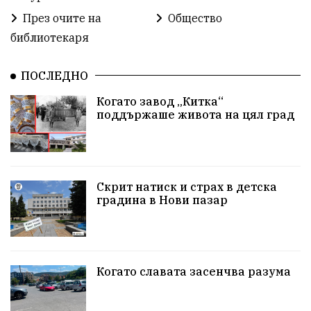
бюджет2026
ПротестНаВеличие
Смядово
През очите на
Общество
библиотекаря
#България
Агресия
ВеликиПреслав
Зависимости
ИсторическиПарк
НовиПазар
ПОСЛЕДНО
Когато завод „Китка“
Неудобните
Шуробаджанащина
поддържаше живота на цял град
БлизкоМинало
Приватизация
ДетекторНаЛъжата
100НационалниОбекта
Скрит натиск и страх в детска
Пещера „Бисерна"
АкваЯнтра
градина в Нови пазар
БългарскиПроизводител
ОбществениПоръчки
КултурноНаследство
КуюмджийскаЧаршия
Когато славата засенчва разума
ИсторииЗаШумен
СъбитияКрайШумен