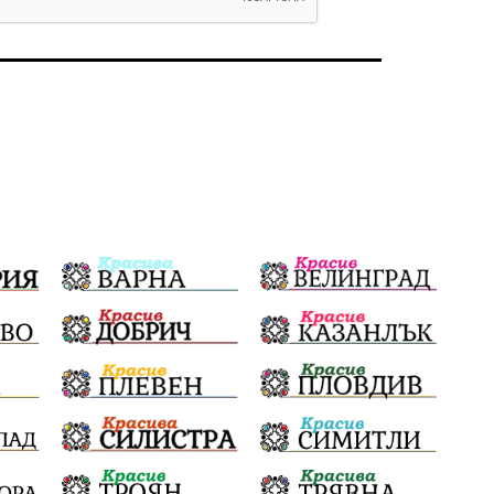
#България
Агресия
ВеликиПреслав
Зависимости
ИсторическиПарк
НовиПазар
Неудобните
Шуробаджанащина
БлизкоМинало
Приватизация
ДетекторНаЛъжата
100НационалниОбекта
Пещера „Бисерна"
АкваЯнтра
БългарскиПроизводител
ОбществениПоръчки
КултурноНаследство