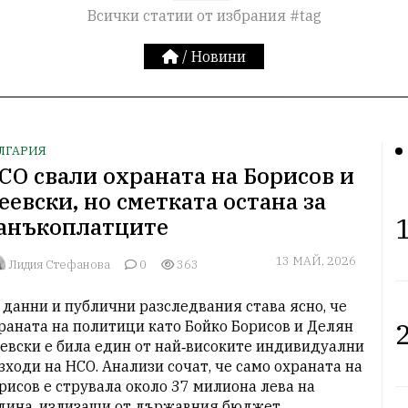
Всички статии от избрания #tag
/
Новини
ЛГАРИЯ
СО свали охраната на Борисов и
еевски, но сметката остана за
1
анъкоплатците
13 МАЙ, 2026
Лидия Стефанова
0
363
 данни и публични разследвания става ясно, че 
2
раната на политици като Бойко Борисов и Делян 
евски е била един от най‑високите индивидуални 
зходи на НСО. Анализи сочат, че само охраната на 
рисов е струвала около 37 милиона лева на 
дина, излизащи от държавния бюджет.