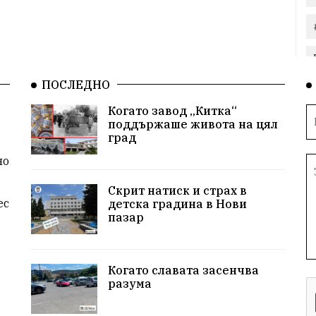
ПОСЛЕДНО
Когато завод „Китка“
поддържаше живота на цял
град
но
Скрит натиск и страх в
ес
детска градина в Нови
пазар
Когато славата засенчва
разума