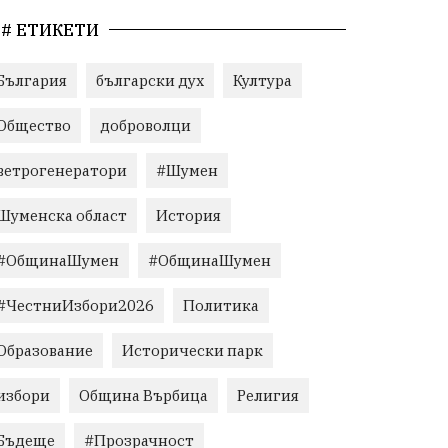
# ЕТИКЕТИ
България
български дух
Култура
Общество
доброволци
ветрогенератори
#Шумен
Шуменска област
История
#ОбщинаШумен
#ОбщинаШумен
#ЧестниИзбори2026
Политика
Образование
Исторически парк
избори
Община Върбица
Религия
Бъдеще
#Прозрачност