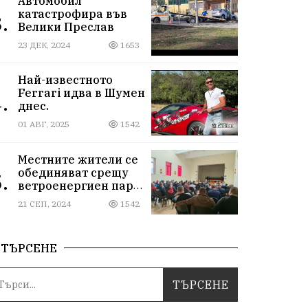
Автомобил
катастрофира във
.
Велики Преслав
23 ДЕК, 2024
1653
Най-известното
Ferrari идва в Шумен
.
днес.
01 АВГ, 2025
1542
Местните жители се
обединяват срещу
.
ветроенергиен парк
"Пет могили"
21 СЕП, 2024
1542
ТЪРСЕНЕ