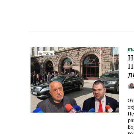
БЪ
Н
П
д
От
ох
Пе
ра
Бо
го