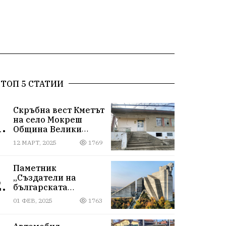
ТОП 5 СТАТИИ
Скръбна вест Кметът
на село Мокреш
.
Община Велики
Преслав се самоуби.
12 МАРТ, 2025
1769
Паметник
„Създатели на
.
българската
държава“
01 ФЕВ, 2025
1763