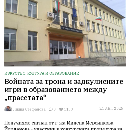
ИЗКУСТВО, КУЛТУРА И ОБРАЗОВАНИЕ
Войната за трона и задкулисните
игри в образованието между
„прасетата“
21 АВГ, 2025
Лидия Стефанова
0
1133
Получихме сигнал от г-жа Милена Мерсинкова-
Йорданова - участник в конкурсната процедура за 