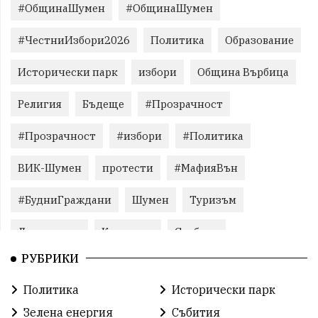
#ОбщинаШумен
#ОбщинаШумен
#ЧестниИзбори2026
Политика
Образование
Исторически парк
избори
Община Върбица
Религия
Бъдеще
#Прозрачност
#Прозрачност
#избори
#Политика
ВИК-Шумен
протести
#МафияВън
#БудниГраждани
Шумен
Туризъм
Литература
Корупция
Свобода
РУБРИКИ
Справедливост
БългарияНеИскаМафия
Политика
Исторически парк
Събития
родолюбие
Здраве
Безводие
Зелена енергия
Събития