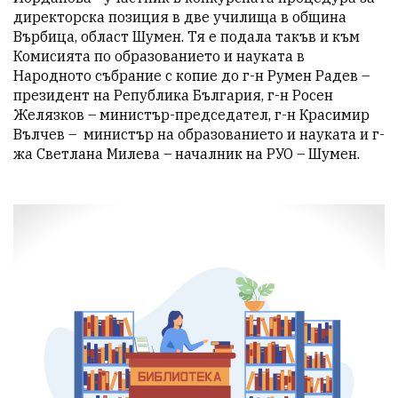
директорска позиция в две училища в община 
Върбица, област Шумен. Тя е подала такъв и към 
Комисията по образованието и науката в 
Народното събрание с копие до г-н Румен Радев – 
президент на Република България, г-н Росен 
Желязков – министър-председател, г-н Красимир 
Вълчев –  министър на образованието и науката и г-
жа Светлана Милева – началник на РУО – Шумен. 