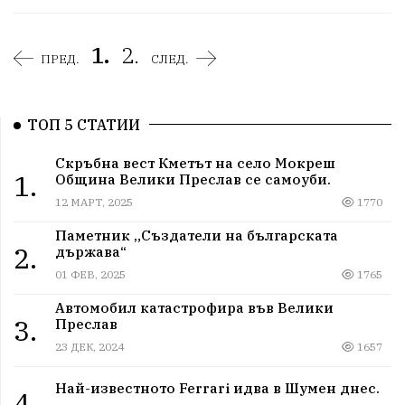
1.
2.
ПРЕД.
СЛЕД.
ТОП 5 СТАТИИ
Скръбна вест Кметът на село Мокреш
1.
Община Велики Преслав се самоуби.
12 МАРТ, 2025
1770
Паметник „Създатели на българската
2.
държава“
01 ФЕВ, 2025
1765
Автомобил катастрофира във Велики
3.
Преслав
23 ДЕК, 2024
1657
Най-известното Ferrari идва в Шумен днес.
4.