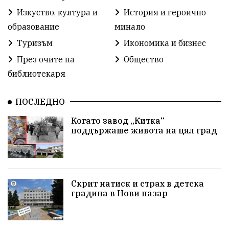
Безводие
Война на пътя
#МафияВън
Изкуство, култура и
История и героично
образование
минало
#СилаНаНарода
контрапротести
Туризъм
Икономика и бизнес
бюджет2026
ПротестНаВеличие
Смядово
През очите на
Общество
библиотекаря
#България
Агресия
ВеликиПреслав
Зависимости
ИсторическиПарк
НовиПазар
ПОСЛЕДНО
Когато завод „Китка“
Неудобните
Шуробаджанащина
поддържаше живота на цял град
БлизкоМинало
Приватизация
ДетекторНаЛъжата
100НационалниОбекта
Скрит натиск и страх в детска
Пещера „Бисерна"
АкваЯнтра
градина в Нови пазар
БългарскиПроизводител
ОбществениПоръчки