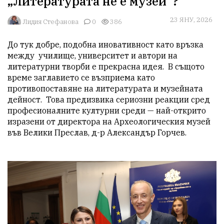
„Литературата не е музей“?
23 ЯНУ, 2026
Лидия Стефанова
0
386
До тук добре, подобна иновативност като връзка 
между  училище, университет и автори на 
литературни творби е прекрасна идея.  В същото 
време заглавието се възприема като 
противопоставяне на литературата и музейната 
дейност.  Това предизвика сериозни реакции сред 
професионалните културни среди — най-открито 
изразени от директора на Археологическия музей 
във Велики Преслав, д-р Александър Горчев.