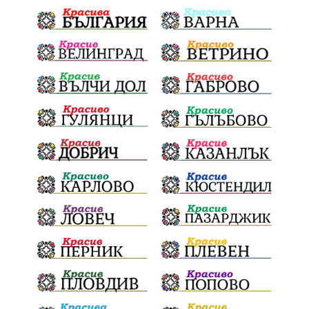
Гори
ЦарСимеон
Археология
ФолклоренФестивал
умишленпалеж
разследване
ОДЗемеделие
ЕдвинХасан
ШуменскаОбластГЕРБ
БезЧадър
ШуменскоПлато
Ветропаркове
СоларниПроекти
СанитарниСечи
Екология
ЗеленаЕнергия?
референдум
ТежкиятПолк
ОбщинскиСъвет
ИранБългария
Индустриализация
БългарскотоМашиностроене
ПравилаЗаВсички