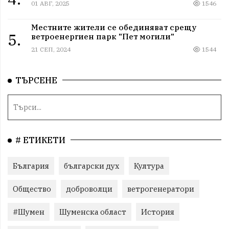
01 АВГ, 2025
1546
Местните жители се обединяват срещу
5.
ветроенергиен парк "Пет могили"
21 СЕП, 2024
1544
ТЪРСЕНЕ
# ЕТИКЕТИ
България
български дух
Култура
Общество
доброволци
ветрогенератори
#Шумен
Шуменска област
История