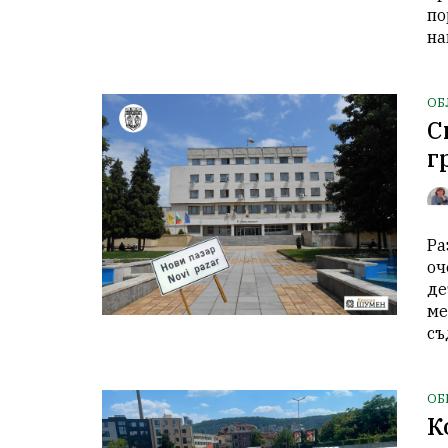
по
на
ОБ
С
г
Ра
оч
де
ме
съ
ОБ
К