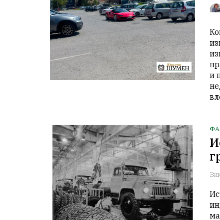
Ко
из
из
пр
и 
не
вл
ФА
И
г
Вик
Ис
ин
ма