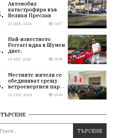
Автомобил
катастрофира във
.
Велики Преслав
23 ДЕК, 2024
1657
Най-известното
Ferrari идва в Шумен
.
днес.
01 АВГ, 2025
1545
Местните жители се
обединяват срещу
.
ветроенергиен парк
"Пет могили"
21 СЕП, 2024
1543
ТЪРСЕНЕ