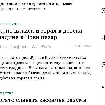
рцелан, стъкло и кристал, а създаваше 
3
ционално самочувствие.
ЛАСТ ШУМЕН
крит натиск и страх в детска
4
радина в Нови пазар
07 АВГ, 2026
Лидия Стефанова
0
329
зказаното пред „Красив Шумен“ свидетелство 
5
ертава тревожна картина за случващото се в 
тска градина в Нови пазар и за начина, по който 
стната власт и близки до нея лица влияят върху 
дбата на хората в града.
ЩЕСТВО
огато славата засенчва разума