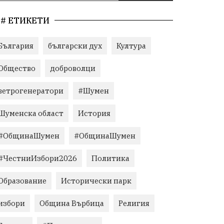
# ЕТИКЕТИ
България
български дух
Култура
Общество
доброволци
ветрогенератори
#Шумен
Шуменска област
История
#ОбщинаШумен
#ОбщинаШумен
#ЧестниИзбори2026
Политика
Образование
Исторически парк
избори
Община Върбица
Религия