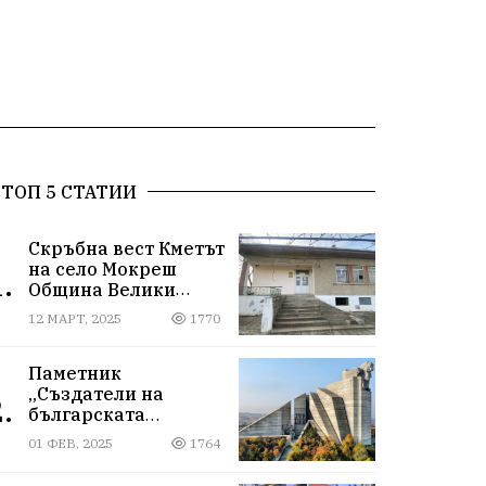
ТОП 5 СТАТИИ
Скръбна вест Кметът
на село Мокреш
.
Община Велики
Преслав се самоуби.
12 МАРТ, 2025
1770
Паметник
„Създатели на
.
българската
държава“
01 ФЕВ, 2025
1764