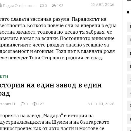
05 АВГ, 2026
Лидия Стефанова
0
193
гато славата засенчва разума: Парадоксът на 
вестността. Колкото повече очи са вперени в една 
вестна личност, толкова по-лесно тя забравя, че 
авилата важат за всички. Постоянното внимание 
привилегиите често раждат опасно усещане за 
досегаемост и егоизъм. Този път в главната роля 
езе певецът Тони Стораро в родния си град.
КТИ
стория на един завод в един
рад
тория П.
0
122
31 ЮЛИ, 2026
торията на завод „Мадара“ е история на 
дустриализацията на Шумен и на българското 
шиностроене: как от авто части и мостове се 