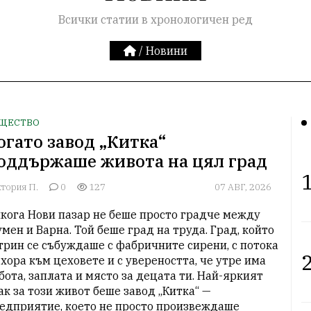
Всички статии в хронологичен ред
/
Новини
ЩЕСТВО
огато завод „Китка“
оддържаше живота на цял град
1
тория П.
0
127
07 АВГ, 2026
кога Нови пазар не беше просто градче между 
мен и Варна. Той беше град на труда. Град, който 
трин се събуждаше с фабричните сирени, с потока 
2
 хора към цеховете и с увереността, че утре има 
бота, заплата и място за децата ти. Най-яркият 
ак за този живот беше завод „Китка“ — 
едприятие, което не просто произвеждаше 