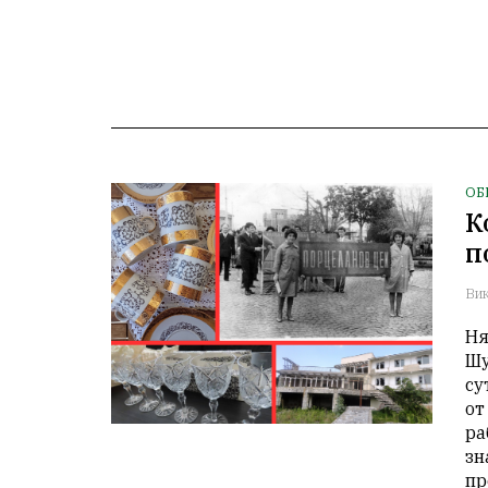
ОБ
К
п
Вик
Ня
Шу
су
от
ра
зн
пр