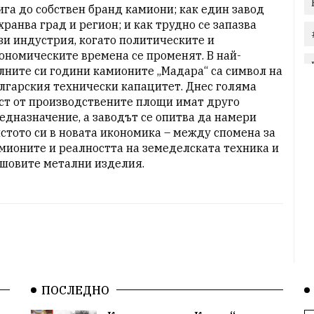
ига до собствен бранд камиони; как един завод 
хранва град и регион; и как трудно се запазва 
зи индустрия, когато политическите и 
ономическите времена се променят. В най-
лните си години камионите „Мадара“ са символ на 
лгарския технически капацитет. Днес голяма 
ст от производствените площи имат друго 
едназначение, а заводът се опитва да намери 
стото си в новата икономика – между спомена за 
мионите и реалността на земеделската техника и 
шовите метални изделия.
ПОСЛЕДНО