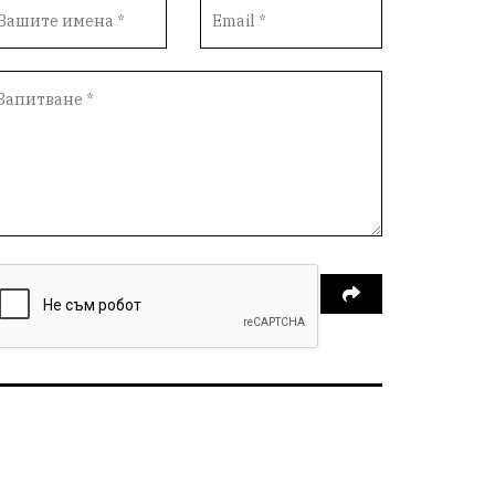
ПротестНаВеличие
Смядово
#България
Агресия
ВеликиПреслав
Зависимости
ИсторическиПарк
НовиПазар
Неудобните
Шуробаджанащина
БлизкоМинало
Приватизация
ДетекторНаЛъжата
100НационалниОбекта
Пещера „Бисерна"
АкваЯнтра
БългарскиПроизводител
ОбществениПоръчки