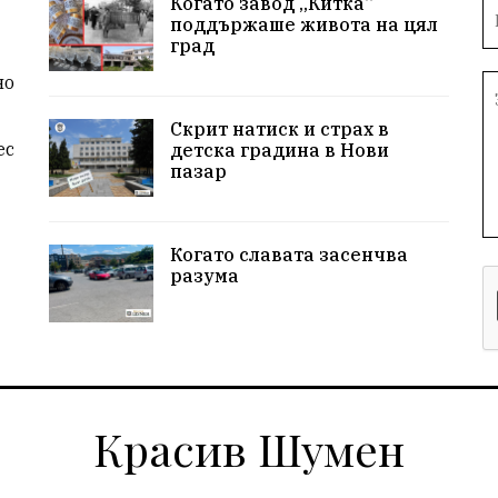
Когато завод „Китка“
поддържаше живота на цял
град
но
Скрит натиск и страх в
ес
детска градина в Нови
пазар
Когато славата засенчва
разума
Красив Шумен