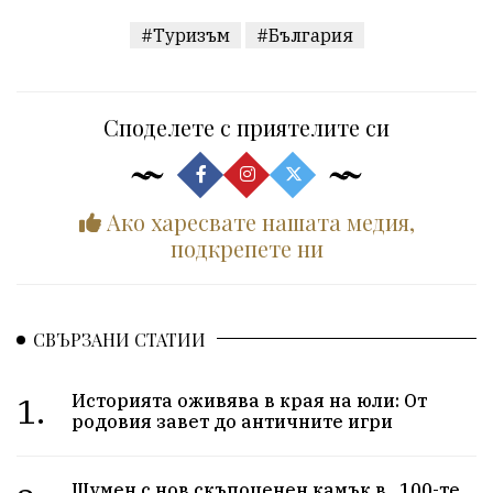
#Туризъм
#България
Споделете с приятелите си
Ако харесвате нашата медия,
подкрепете ни
СВЪРЗАНИ СТАТИИ
1.
Историята оживява в края на юли: От
родовия завет до античните игри
Шумен с нов скъпоценен камък в „100-те