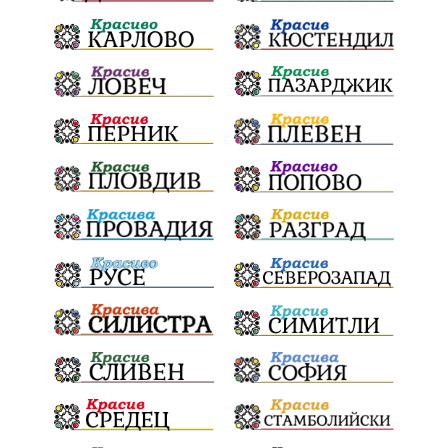
СоларниПроекти
СанитарниСечи
Екология
ЗеленаЕнергия?
референдум
ТежкиятПолк
ОбщинскиСъвет
ИранБългария
Индустриализация
БългарскотоМашиностроене
ПравилаЗаВсички
ТониСтораро
НеправилноПаркиране
Булинг
ЯнкаРупкина
НародноТворчество
ЕлектроразпределениеСевер
СигналиБезОтговор
Безопасност
ТърновскаКонституция
Суверенитет