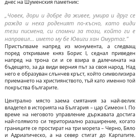
днес на Шуменския паметник:
„Човек, дори и добре да живее, умира и друг се
ражда и нека роденият по-късно, като види
тези писмена, си спомни за този, който ги е
направил… името му бе Ювиги хан Омуртаг.”
Пристъпваме напред из монумента, а следващ
поред откриваме княз Борис I, седнал приведен
напред на трона си и се взира в далечината на
бъдещето, за да види верния път за своя народ. Над
него е образуван слънчев кръст, който символизира
приемането на християнството, тъй като именно той
покръства българите.
Централно място заема смятания за най-велик
владетел в историята на България – цар Симеон I. По
време на неговото управление държавата достига
най-голямото си териториално разширение, когато
границите се простират на три морета – Черно, Бяло
и Адриатическо, а на север стигат до Карпатите.