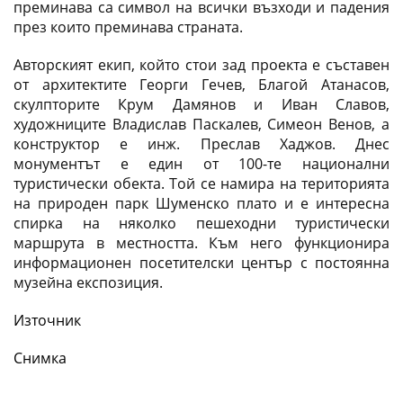
преминава са символ на всички възходи и падения
през които преминава страната.
Авторският екип, който стои зад проекта е съставен
от архитектите Георги Гечев, Благой Атанасов,
скулпторите Крум Дамянов и Иван Славов,
художниците Владислав Паскалев, Симеон Венов, а
конструктор е инж. Преслав Хаджов. Днес
монументът е един от 100-те национални
туристически обекта. Той се намира на територията
на природен парк Шуменско плато и е интересна
спирка на няколко пешеходни туристически
маршрута в местността. Към него функционира
информационен посетителски център с постоянна
музейна експозиция.
Източник
Снимка