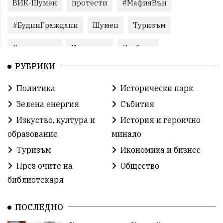
ВИК-Шумен
протести
#МафияВън
#БудниГраждани
Шумен
Туризъм
Литература
Корупция
Свобода
РУБРИКИ
Справедливост
БългарияНеИскаМафия
Политика
Исторически парк
Събития
родолюбие
Здраве
Безводие
Зелена енергия
Събития
Безводие
Война на пътя
#МафияВън
Изкуство, култура и
История и героично
образование
минало
#СилаНаНарода
контрапротести
Туризъм
Икономика и бизнес
бюджет2026
ПротестНаВеличие
Смядово
През очите на
Общество
библиотекаря
#България
Агресия
ВеликиПреслав
Зависимости
ИсторическиПарк
НовиПазар
ПОСЛЕДНО