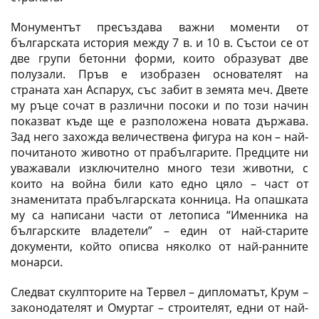
Монументът пресъздава важни моменти от
българската история между 7 в. и 10 в. Състои се от
две групи бетонни форми, които образуват две
полузали. Пръв е изобразен основателят на
страната хан Аспарух, със забит в земята меч. Двете
му ръце сочат в различни посоки и по този начин
показват къде ще е разположена новата държава.
Зад него захожда величествена фигура на кон – най-
почитаното животно от прабългарите. Предците ни
уважавали изключително много тези животни, с
които на война били като едно цяло – част от
знаменитата прабългарската конница. На опашката
му са написани части от летописа “Именника на
българските владетели” – един от най-старите
документи, който описва няколко от най-ранните
монарси.
Следват скулпторите на Тервел – дипломатът, Крум –
законодателят и Омуртаг – строителят, едни от най-