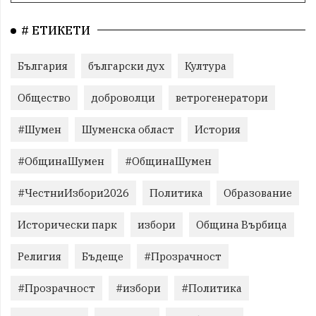
# ЕТИКЕТИ
България
български дух
Култура
Общество
доброволци
ветрогенератори
#Шумен
Шуменска област
История
#ОбщинаШумен
#ОбщинаШумен
#ЧестниИзбори2026
Политика
Образование
Исторически парк
избори
Община Върбица
Религия
Бъдеще
#Прозрачност
#Прозрачност
#избори
#Политика