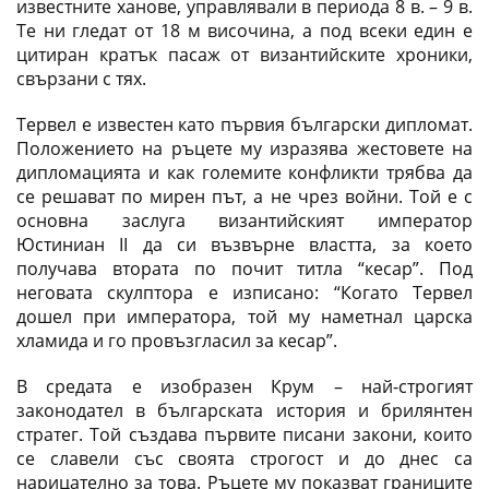
известните ханове, управлявали в периода 8 в. – 9 в.
Те ни гледат от 18 м височина, а под всеки един е
цитиран кратък пасаж от византийските хроники,
свързани с тях.
Тервел е известен като първия български дипломат.
Положението на ръцете му изразява жестовете на
дипломацията и как големите конфликти трябва да
се решават по мирен път, а не чрез войни. Той е с
основна заслуга византийският император
Юстиниан II да си възвърне властта, за което
получава втората по почит титла “кесар”. Под
неговата скулптора е изписано: “Когато Тервел
дошел при императора, той му наметнал царска
хламида и го провъзгласил за кесар”.
В средата е изобразен Крум – най-строгият
законодател в българската история и брилянтен
стратег. Той създава първите писани закони, които
се славели със своята строгост и до днес са
нарицателно за това. Ръцете му показват границите