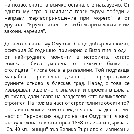
на позволеното, а всичко останало е наказуемо. От
едната му страна надписът гласи “Крум победи и
направи жертвоприношение при морето”, а от
другата – “Крум свикал всички българи и давайки им
закони, наредил”.
До него е синът му Омуртаг. Също добър дипломат,
осигурил 30-годишно примирие с Византия в един
от най-трудните моменти в историята, когато
войската била уморена от тежките битки, а
столицата Плиска била в развалини. Той подхваща
мащабна строителна дейност, превръщайки
руините отново в бляскав град. Наред с това се
извършват още много знаменити строежи в цялата
държава, дали слава на владетеля като великолепен
строител. На голяма част от строителните обекти той
поставя надписи, които свидетелстват за делото му.
Част от Търновския надпис на кан Омуртаг ( IX век)
върху колона открита през 1858 година в църквата
"Св. 40 мъченици" във Велико Търново е изписан и