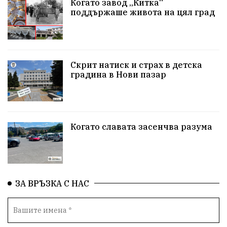
Когато завод „Китка“
Неудобните
Шуробаджанащина
поддържаше живота на цял град
БлизкоМинало
Приватизация
ДетекторНаЛъжата
100НационалниОбекта
Скрит натиск и страх в детска
Пещера „Бисерна"
АкваЯнтра
градина в Нови пазар
БългарскиПроизводител
ОбществениПоръчки
КултурноНаследство
КуюмджийскаЧаршия
Когато славата засенчва разума
ИсторииЗаШумен
СъбитияКрайШумен
КултуренТуризъм
СвПантелеймон
Подкрепа
ЗА ВРЪЗКА С НАС
ПътноХулиганство
ПолицияШумен
Актуално
Театър+Дискусия
ГласътНаНарода