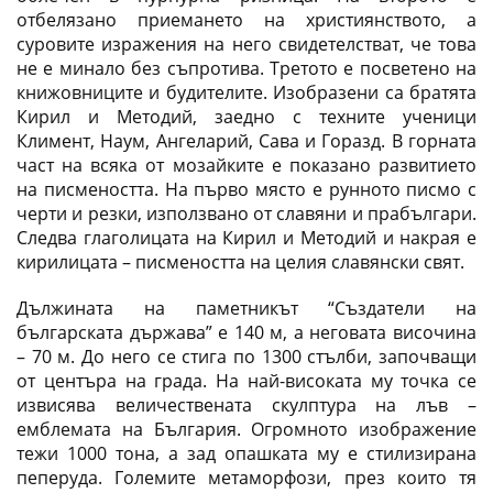
отбелязано приемането на християнството, а
суровите изражения на него свидетелстват, че това
не е минало без съпротива. Третото е посветено на
книжовниците и будителите. Изобразени са братята
Кирил и Методий, заедно с техните ученици
Климент, Наум, Ангеларий, Сава и Горазд. В горната
част на всяка от мозайките е показано развитието
на писмеността. На първо място е рунното писмо с
черти и резки, използвано от славяни и прабългари.
Следва глаголицата на Кирил и Методий и накрая е
кирилицата – писмеността на целия славянски свят.
Дължината на паметникът “Създатели на
българската държава” е 140 м, а неговата височина
– 70 м. До него се стига по 1300 стълби, започващи
от центъра на града. На най-високата му точка се
извисява величествената скулптура на лъв –
емблемата на България. Огромното изображение
тежи 1000 тона, а зад опашката му е стилизирана
пеперуда. Големите метаморфози, през които тя