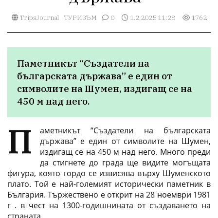
TripsJournal
ТУРИЗЪМ
0
1.2.2025 11:28
1762
Паметникът “Създатели на 
българската държава” е един от 
символите на Шумен, издигащ се на 
450 м над него. 
П
аметникът “Създатели на българската
държава” е един от символите на Шумен,
издигащ се на 450 м над него. Много преди
да стигнете до града ще видите могъщата
фигура, която гордо се извисява върху Шуменското
плато. Той е най-големият исторически паметник в
България. Тържествено е открит на 28 ноември 1981
г . в чест на 1300-годишнината от създаването на
страната.