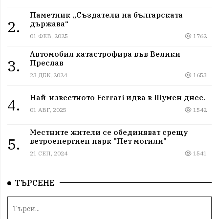
Паметник „Създатели на българската
2.
държава“
01 ФЕВ, 2025
1762
Автомобил катастрофира във Велики
3.
Преслав
23 ДЕК, 2024
1653
Най-известното Ferrari идва в Шумен днес.
4.
01 АВГ, 2025
1542
Местните жители се обединяват срещу
5.
ветроенергиен парк "Пет могили"
21 СЕП, 2024
1541
ТЪРСЕНЕ