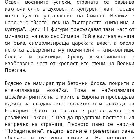
Освен военните успехи, страната се развива
изключително в духовен и културен план, поради
което цялото управление на Симеон Велики е
наречено “Златен век на българската книжнина и
култура”. Цели 11 фигури пресъздават тази част от
миналото, начело със Симеон. Той е вдигнал едната
си ръка, символизираща царската власт, а около
него са доверените му подчинени – книжовници,
боляри и войници. Срещу композицията е
изобразена част от крепостните стени на Велики
Преслав.
Вдясно се намират три бетонни блока, покрити с
впечатляваща мозайка. Това е най-голямата
мозайка-триптих на открито в Европа и пресъздава
идеята за създаването, развитието и възхода на
България. Всяко от паната е разположено под
различен наклон, с цел да представи постепенния
напредък на страната. Първото пано се нарича
“Победителите”, където воините приветстват хана,
облечен в пурпурна ризница. На второто е