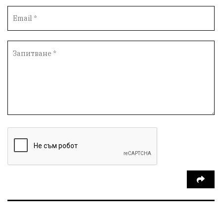
Наркотици
Ученици
Вейп
Полиция
БезопасноУчилище
ТрагедияШумен
ИздирванеШумен
СтарческиДомШумен
ПътниРемонти
АвтомагистралиЧерноМоре
ПътнаБезопасност
НародаСрещуМафията
КироБрейка
Протест
Благовещение
БлизкиятИзток
ЕнергиенШок
ПрироднаАптека
БилкитеНаБългария
КарнавалНаПлодородието
Шумен2026
ХранаОтНасекоми
БъдещетоНаХраната