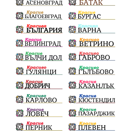
АБУЧ
БългарскиУчилища
БългаритеПоСсвета
СевероизточнаБългария
Гори
ЦарСимеон
Археология
ФолклоренФестивал
умишленпалеж
разследване
ОДЗемеделие
ЕдвинХасан
ШуменскаОбластГЕРБ
БезЧадър
ШуменскоПлато
Ветропаркове
СоларниПроекти
СанитарниСечи
Екология
ЗеленаЕнергия?
референдум
ТежкиятПолк
ОбщинскиСъвет
ИранБългария