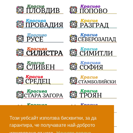
Индустриализация
БългарскотоМашиностроене
ПравилаЗаВсички
ТониСтораро
НеправилноПаркиране
Булинг
ЯнкаРупкина
НародноТворчество
ЕлектроразпределениеСевер
СигналиБезОтговор
Безопасност
ТърновскаКонституция
Суверенитет
НародноСъбрание
Депутати
52НС
52НародноСъбрание
КандидатДепутати
Този уебсайт използва бисквитки, за да
ЕнергийнаЕфективност
ПланЗаВъзстановяване
гарантира, че получавате най-доброто