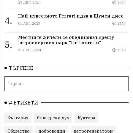
23 ДЕК, 2024
1664
Най-известното Ferrari идва в Шумен днес.
4.
01 АВГ, 2025
1553
Местните жители се обединяват срещу
5.
ветроенергиен парк "Пет могили"
21 СЕП, 2024
1548
ТЪРСЕНЕ
# ЕТИКЕТИ
България
български дух
Култура
Общество
доброволци
ветрогенератори