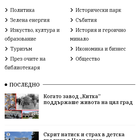
Политика
Исторически парк
Събития
родолюбие
Здраве
Безводие
Зелена енергия
Събития
Безводие
Война на пътя
#МафияВън
Изкуство, култура и
История и героично
образование
минало
#СилаНаНарода
контрапротести
Туризъм
Икономика и бизнес
бюджет2026
ПротестНаВеличие
Смядово
През очите на
Общество
библиотекаря
#България
Агресия
ВеликиПреслав
Зависимости
ИсторическиПарк
НовиПазар
ПОСЛЕДНО
Когато завод „Китка“
Неудобните
Шуробаджанащина
поддържаше живота на цял град
БлизкоМинало
Приватизация
ДетекторНаЛъжата
100НационалниОбекта
Скрит натиск и страх в детска
Пещера „Бисерна"
АкваЯнтра