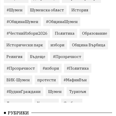
#Шумен
Шуменска област
История
#ОбщинаШумен
#ОбщинаШумен
#ЧестниИзбори2026
Политика
Образование
Исторически парк
избори
Община Върбица
Религия
Бъдеще
#Прозрачност
#Прозрачност
#избори
#Политика
ВИК-Шумен
протести
#МафияВън
#БудниГраждани
Шумен
Туризъм
Литература
Корупция
Свобода
РУБРИКИ
Справедливост
БългарияНеИскаМафия