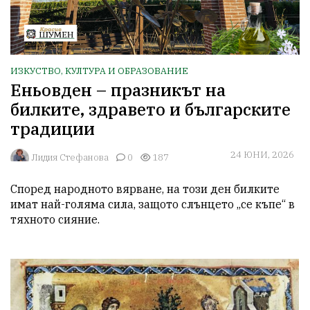
ИЗКУСТВО, КУЛТУРА И ОБРАЗОВАНИЕ
Еньовден – празникът на
билките, здравето и българските
традиции
24 ЮНИ, 2026
Лидия Стефанова
0
187
Според народното вярване, на този ден билките 
имат най-голяма сила, защото слънцето „се къпе“ в 
тяхното сияние. 