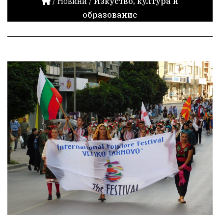
/
Новини
/
Изкуство, култура и
образование