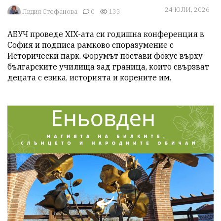
24 ЮЛИ, 2026
Лидия Стефанова
0
133
АБУЧ проведе XIX-ата си годишна конференция в 
София и подписа рамково споразумение с 
Исторически парк. Форумът постави фокус върху 
българските училища зад граница, които свързват 
децата с езика, историята и корените им.