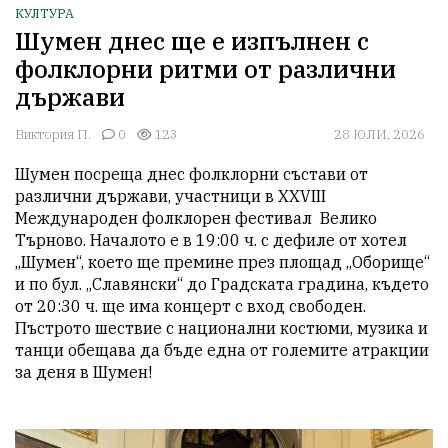
КУЛТУРА
Шумен днес ще е изпълнен с
фолклорни ритми от различни
държави
Виктория П.
0
123
28 ЮЛИ, 2026
Шумен посреща днес фолклорни състави от 
различни държави, участници в XXVIII 
Международен фолклорен фестивал  Велико 
Търново. Началото е в 19:00 ч. с дефиле от хотел 
„Шумен“, което ще премине през площад „Оборище“ 
и по бул. „Славянски“ до Градската градина, където 
от 20:30 ч. ще има концерт с вход свободен.  
Пъстрото шествие с национални костюми, музика и 
танци обещава да бъде една от големите атракции 
за деня в Шумен!