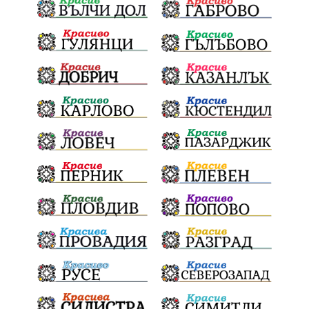
ТърновскаКонституция
Суверенитет
НародноСъбрание
Депутати
52НС
52НародноСъбрание
КандидатДепутати
ЕнергийнаЕфективност
ПланЗаВъзстановяване
ОбществениСредства
КИТИ
БюджетШумен
ШуменскаКрепост
Наследство
КАТ
Глоби
ПраватаНаШофьора
ЧеститПразник
НСО
ОХРАНА
БОРИСОВ§ПЕЕВСКИ
Рокади
ОбластенУправител
МВР