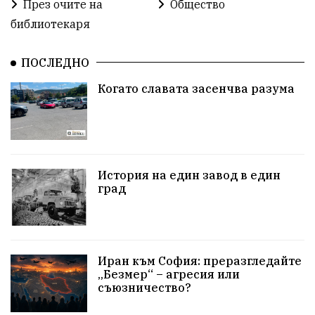
През очите на
Общество
библиотекаря
#България
Агресия
ВеликиПреслав
ИсторическиПарк
ДетекторНаЛъжата
ПОСЛЕДНО
Когато славата засенчва разума
100НационалниОбекта
Пещера „Бисерна"
АкваЯнтра
БългарскиПроизводител
ОбществениПоръчки
КултурноНаследство
История на един завод в един
КуюмджийскаЧаршия
ИсторииЗаШумен
град
СъбитияКрайШумен
КултуренТуризъм
СвПантелеймон
БлизкиятИзток
Иран към София: преразгледайте
„Безмер“ – агресия или
ЕнергиенШок
ПрироднаАптека
съюзничество?
БилкитеНаБългария
КарнавалНаПлодородието