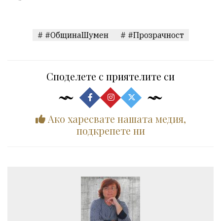
# #ОбщинаШумен
# #Прозрачност
Споделете с приятелите си
Ако харесвате нашата медия,
подкрепете ни