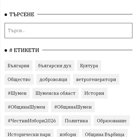
ТЪРСЕНЕ
# ЕТИКЕТИ
България
български дух
Култура
Общество
доброволци
ветрогенератори
#Шумен
Шуменска област
История
#ОбщинаШумен
#ОбщинаШумен
#ЧестниИзбори2026
Политика
Образование
Исторически парк
избори
Община Върбица