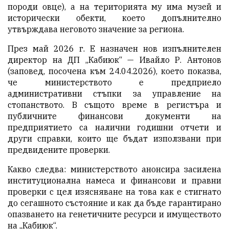
породи овце), а на територията му има музей и
исторически обекти, което допълнително
утвърждава неговото значение за региона.
През май 2026 г.
Е
назначен нов изпълнителен
директор на ДП „Кабиюк“ — Ивайло Р. Антонов
(заповед, посочена към 24.04.2026), което показва,
че министерството
е
предприе
ло
административни стъпки за управление на
стопанството. В същото време в регистъра и
публичните финансови документи на
предприятието са налични годишни отчети и
други справки, които ще бъдат използвани при
предвидените проверки.
Какво следва: министерството анонсира засилена
институционална намеса и финансови и правни
проверки с цел изясняване на това как е стигнато
до сегашното състояние и как да бъде гарантирано
опазването на генетичните ресурси и имуществото
на „Кабиюк“.