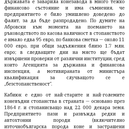
държавата е заварила конезавода в много тежко
финансово състояние и има съмнения, че
предприятието е било умишлено доведено до
фалит, за да бъде разпродадено. По думите на
Абровски към момента на поемането на
ръководството по касова наличност в стопанството
е имало едва 95 евро, по банкова сметка — около 11
000 евро, при общи задължения близо 1.7 млн.
евро; в следващите дни на място ще бъдат
извършени проверки от различни институции, сред
които Агенцията за държавна и финансовa
инспекция, а мотивираната от министъра
квалификация за случващото се е
„безстопанственост“.
Кабиюк е едно от най-старите и най-големите
коневъдни стопанства в страната — основано през
1864 г. и стопанисващо над 22 000 декара земя.
Предприятието пази и развъжда редки и
автохтонни породи (включително
източнобългарска порода коне и застрашени