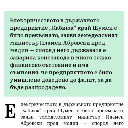
Електричеството в държавното 
предприятие „Кабиюк“ край Шумен е 
било прекъснато, заяви земеделският 
министър Пламен Абровски пред 
медии — според него държавата е 
заварила конезавода в много тежко 
финансово състояние и има 
съмнения, че предприятието е било 
умишлено доведено до фалит, за да 
бъде разпродадено.
Е
лектричеството в държавното предприятие
„Кабиюк“ край Шумен е било прекъснато,
заяви земеделският министър Пламен
Абровски пред медии — според него