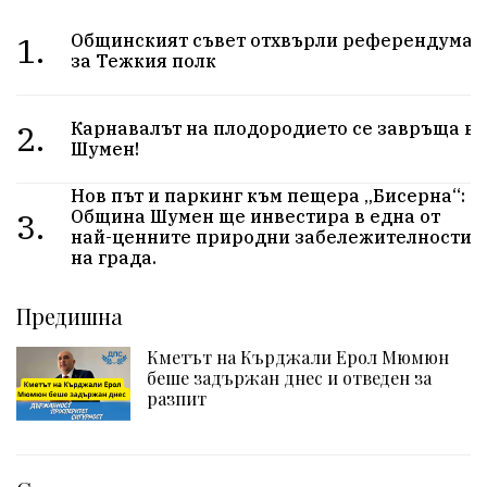
1.
Общинският съвет отхвърли референдума
за Тежкия полк
2.
Карнавалът на плодородието се завръща в
Шумен!
Нов път и паркинг към пещера „Бисерна“:
3.
Община Шумен ще инвестира в една от
най-ценните природни забележителности
на града.
Предишна
Кметът на Кърджали Ерол Мюмюн
беше задържан днес и отведен за
разпит