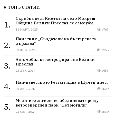
ТОП 5 СТАТИИ
Скръбна вест Кметът на село Мокреш
1.
Община Велики Преслав се самоуби.
12 МАРТ, 2025
1765
Паметник „Създатели на българската
2.
държава“
01 ФЕВ, 2025
1758
Автомобил катастрофира във Велики
3.
Преслав
23 ДЕК, 2024
1653
Най-известното Ferrari идва в Шумен днес.
4.
01 АВГ, 2025
1539
Местните жители се обединяват срещу
5.
ветроенергиен парк "Пет могили"
21 СЕП, 2024
1539