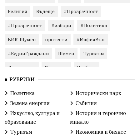
Религия
Бъдеще
#Прозрачност
#Прозрачност
#избори
#Политика
ВИК-Шумен
протести
#МафияВън
#БудниГраждани
Шумен
Туризъм
Литература
Корупция
Свобода
РУБРИКИ
Справедливост
БългарияНеИскаМафия
Политика
Исторически парк
Събития
родолюбие
Здраве
Безводие
Зелена енергия
Събития
Безводие
Война на пътя
#МафияВън
Изкуство, култура и
История и героично
образование
минало
#СилаНаНарода
контрапротести
Туризъм
Икономика и бизнес
бюджет2026
ПротестНаВеличие
Смядово