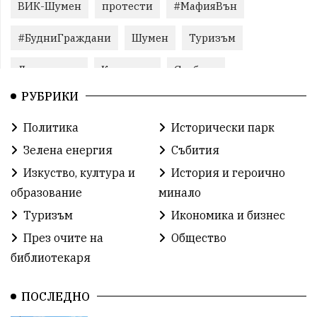
ВИК-Шумен
протести
#МафияВън
#БудниГраждани
Шумен
Туризъм
Литература
Корупция
Свобода
РУБРИКИ
Справедливост
БългарияНеИскаМафия
Политика
Исторически парк
Събития
родолюбие
Здраве
Безводие
Зелена енергия
Събития
Безводие
Война на пътя
#МафияВън
Изкуство, култура и
История и героично
образование
минало
#СилаНаНарода
контрапротести
Туризъм
Икономика и бизнес
бюджет2026
ПротестНаВеличие
Смядово
През очите на
Общество
библиотекаря
#България
Агресия
ВеликиПреслав
ИсторическиПарк
ДетекторНаЛъжата
ПОСЛЕДНО