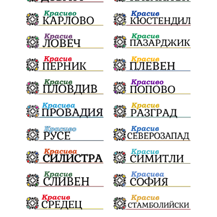
52НародноСъбрание
КандидатДепутати
ЕнергийнаЕфективност
ПланЗаВъзстановяване
ОбществениСредства
КИТИ
БюджетШумен
ШуменскаКрепост
Наследство
КАТ
Глоби
ПраватаНаШофьора
ЧеститПразник
НСО
ОХРАНА
БОРИСОВ§ПЕЕВСКИ
Рокади
ОбластенУправител
МВР
НационаленПротест
Мотористи
ГражданскаОтговорност
НАП
Прозрачност
КметНаКърджали
Арест
ШуменФест2026