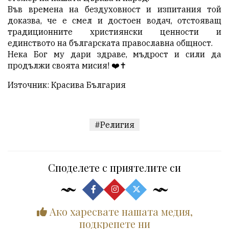
Във времена на бездуховност и изпитания той
доказва, че е смел и достоен водач, отстояващ
традиционните християнски ценности и
единството на българската православна общност.
Нека Бог му дари здраве, мъдрост и сили да
продължи своята мисия! ❤️✝️
Източник:
Красива България
#Религия
Споделете с приятелите си
Ако харесвате нашата медия,
подкрепете ни