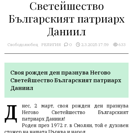
Светейшество
Българският патриарх
Даниил
Свободолюбец
РЕЛИГИЯ
0
2.3.2025 17:59
633
Своя рожден ден празнува Негово 
Светейшество Българският патриарх 
Даниил
Д
нес, 2 март, своя рожден ден празнува
Негово Светейшество Българският
патриарх Даниил!
Роден през 1972 г. в Смолян, той е духовен
стожер на нашата Църква и народ.