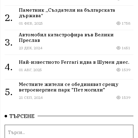
Паметник „Създатели на българската
2.
държава“
01 ФЕВ, 2025
1758
Автомобил катастрофира във Велики
3.
Преслав
23 ДЕК, 2024
1651
Най-известното Ferrari идва в Шумен днес.
4.
01 АВГ, 2025
1539
Местните жители се обединяват срещу
5.
ветроенергиен парк "Пет могили"
21 СЕП, 2024
1539
ТЪРСЕНЕ