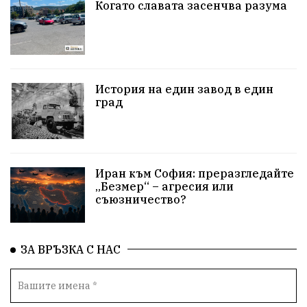
Когато славата засенчва разума
100НационалниОбекта
Пещера „Бисерна"
АкваЯнтра
БългарскиПроизводител
ОбществениПоръчки
КултурноНаследство
История на един завод в един
КуюмджийскаЧаршия
ИсторииЗаШумен
град
СъбитияКрайШумен
КултуренТуризъм
СвПантелеймон
БлизкиятИзток
Иран към София: преразгледайте
„Безмер“ – агресия или
ЕнергиенШок
ПрироднаАптека
съюзничество?
БилкитеНаБългария
КарнавалНаПлодородието
ЗА ВРЪЗКА С НАС
Шумен2026
ХранаОтНасекоми
БъдещетоНаХраната
ДомашноНасилие