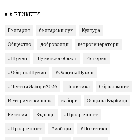
# ЕТИКЕТИ
България
български дух
Култура
Общество
доброволци
ветрогенератори
#Шумен
Шуменска област
История
#ОбщинаШумен
#ОбщинаШумен
#ЧестниИзбори2026
Политика
Образование
Исторически парк
избори
Община Върбица
Религия
Бъдеще
#Прозрачност
#Прозрачност
#избори
#Политика