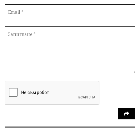
Издирване
Кибератака
Сигурност
Врабча23
ДПС #Пеевски
АнУидекъм
Великобритания
UKPolitics
АБУЧ
БългарскиУчилища
БългаритеПоСсвета
СевероизточнаБългария
Гори
ЦарСимеон
Археология
ФолклоренФестивал
умишленпалеж
разследване
ОДЗемеделие
ЕдвинХасан
ШуменскаОбластГЕРБ
БезЧадър
ШуменскоПлато
Ветропаркове
СоларниПроекти
СанитарниСечи
Екология