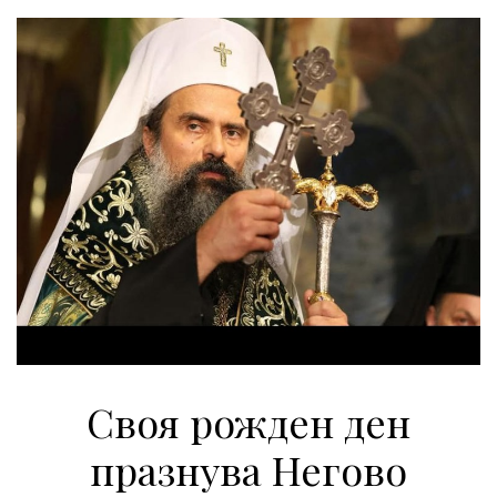
Своя рожден ден
празнува Негово