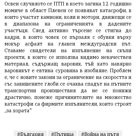
Освен случилото се ПТП в което загина 12 годишно
момиче в област Плевен се появяват катасрофи, в
които участат камиони, коли и мотори, движещи се
в диапазона на ограниченията в дадените
участъци. След активно търсене се стигна до
кадри, в които човек се пързаля с обувки върху
мокър асфалт на главен междуградски път.
Ставаме свидетели на изпълнение на скъпи
проекти, в които се използва видимо некачествен
материал, съдържащ варовик, тъй като навярно
варовикът е евтина суровина в изобилие. Проблем
е, че с новите закони за ограничение на скоростта и
със завишените глоби се очаква спадът на пътните
транспортни произшествия да не се понижи
драстично, понеже причинителите на множество
катастрофи са фирмите изпълнители, които строят
,,за хората"
#България
#Пътища
#Война на пътя