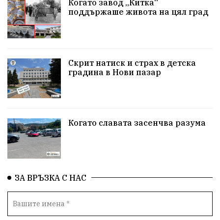
Когато завод „Китка“
Неудобните
Шуробаджанащина
поддържаше живота на цял град
БлизкоМинало
Приватизация
ДетекторНаЛъжата
100НационалниОбекта
Скрит натиск и страх в детска
Пещера „Бисерна"
АкваЯнтра
градина в Нови пазар
БългарскиПроизводител
ОбществениПоръчки
КултурноНаследство
КуюмджийскаЧаршия
Когато славата засенчва разума
ИсторииЗаШумен
СъбитияКрайШумен
КултуренТуризъм
СвПантелеймон
Подкрепа
ЗА ВРЪЗКА С НАС
ПътноХулиганство
ПолицияШумен
Актуално
Театър+Дискусия
ГласътНаНарода