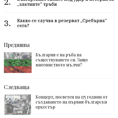
2.
„златните“ тръби
3.
Какво се случва в резерват „Сребърна“
сега?
Предишна
България е на ръба на
съществуването си. Защо
мнозинството мълчи?
Следваща
Концерт, посветен на 175 години от
създаването на първия български
оркестър