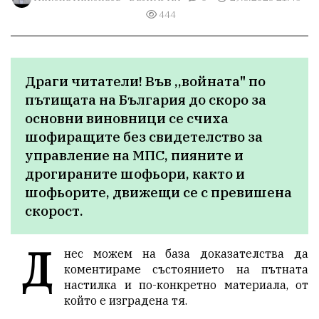
444
Драги читатели! Във ,,войната" по 
пътищата на България до скоро за 
основни виновници се счиха 
шофиращите без свидетелство за 
управление на МПС, пияните и 
дрогираните шофьори, както и 
шофьорите, движещи се с превишена 
скорост.
Д
нес можем на база доказателства да
коментираме състоянието на пътната
настилка и по-конкретно материала, от
който е изградена тя.