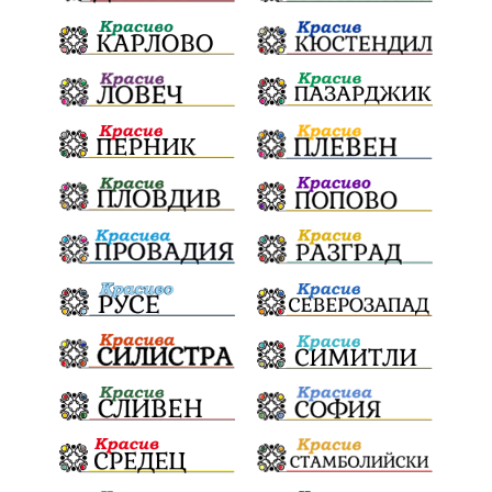
СоларниПроекти
СанитарниСечи
Екология
ЗеленаЕнергия?
референдум
ТежкиятПолк
ОбщинскиСъвет
ИранБългария
Индустриализация
БългарскотоМашиностроене
ПравилаЗаВсички
ТониСтораро
НеправилноПаркиране
Булинг
ЯнкаРупкина
НародноТворчество
ЕлектроразпределениеСевер
СигналиБезОтговор
Безопасност
ТърновскаКонституция
Суверенитет