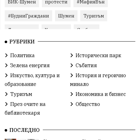
ВИК-Шумен
протести
#МафияВън
#БудниГраждани
Шумен
Туризъм
Литература
Корупция
Свобода
РУБРИКИ
Справедливост
БългарияНеИскаМафия
Политика
Исторически парк
Събития
родолюбие
Здраве
Безводие
Зелена енергия
Събития
Безводие
Война на пътя
#МафияВън
Изкуство, култура и
История и героично
образование
минало
#СилаНаНарода
контрапротести
Туризъм
Икономика и бизнес
бюджет2026
ПротестНаВеличие
Смядово
През очите на
Общество
библиотекаря
#България
Агресия
ВеликиПреслав
Зависимости
ИсторическиПарк
НовиПазар
ПОСЛЕДНО