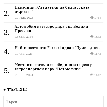
Паметник „Създатели на българската
2.
държава“
01 ФЕВ, 2025
1764
Автомобил катастрофира във Велики
3.
Преслав
23 ДЕК, 2024
1653
Най-известното Ferrari идва в Шумен днес.
4.
01 АВГ, 2025
1543
Местните жители се обединяват срещу
5.
ветроенергиен парк "Пет могили"
21 СЕП, 2024
1542
ТЪРСЕНЕ