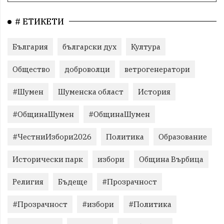
# ЕТИКЕТИ
България
български дух
Култура
Общество
доброволци
ветрогенератори
#Шумен
Шуменска област
История
#ОбщинаШумен
#ОбщинаШумен
#ЧестниИзбори2026
Политика
Образование
Исторически парк
избори
Община Върбица
Религия
Бъдеще
#Прозрачност
#Прозрачност
#избори
#Политика