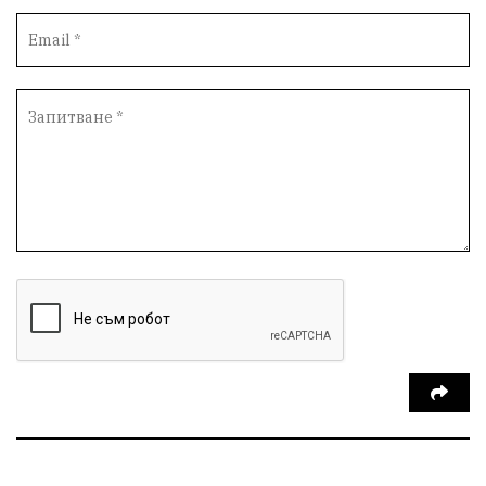
Наркотици
Ученици
Вейп
Полиция
БезопасноУчилище
ТрагедияШумен
ИздирванеШумен
СтарческиДомШумен
ПътниРемонти
АвтомагистралиЧерноМоре
ПътнаБезопасност
НародаСрещуМафията
КироБрейка
Протест
Благовещение
БлизкиятИзток
ЕнергиенШок
ПрироднаАптека
БилкитеНаБългария
КарнавалНаПлодородието
Шумен2026
ХранаОтНасекоми
БъдещетоНаХраната