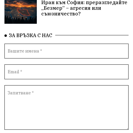
Иран към София: преразгледайте
„Безмер“ – агресия или
ЕнергиенШок
ПрироднаАптека
съюзничество?
БилкитеНаБългария
КарнавалНаПлодородието
ЗА ВРЪЗКА С НАС
Шумен2026
ХранаОтНасекоми
БъдещетоНаХраната
ДомашноНасилие
Издирване
Кибератака
Сигурност
Врабча23
ДПС #Пеевски
АнУидекъм
Великобритания
UKPolitics
АБУЧ
БългарскиУчилища
БългаритеПоСсвета
СевероизточнаБългария
Гори
ЦарСимеон
Археология
ФолклоренФестивал