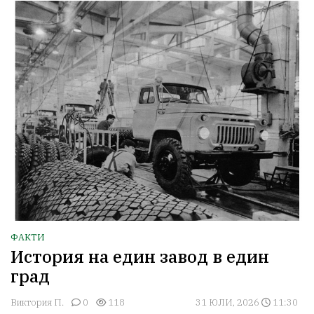
ФАКТИ
История на един завод в един
град
Виктория П.
0
118
31 ЮЛИ, 2026
11:30