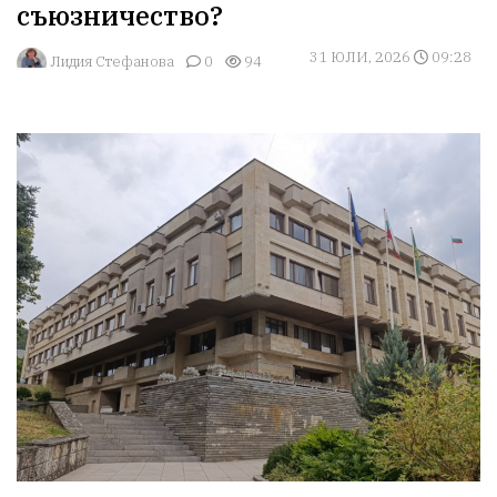
съюзничество?
31 ЮЛИ, 2026
09:28
Лидия Стефанова
0
94