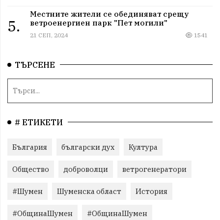
Местните жители се обединяват срещу
5.
ветроенергиен парк "Пет могили"
21 СЕП, 2024
1541
ТЪРСЕНЕ
# ЕТИКЕТИ
България
български дух
Култура
Общество
доброволци
ветрогенератори
#Шумен
Шуменска област
История
#ОбщинаШумен
#ОбщинаШумен