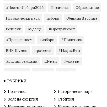
#ЧестниИзбори2026
Политика
Образование
Исторически парк
избори
Община Върбица
Религия
Бъдеще
#Прозрачност
#Прозрачност
#избори
#Политика
ВИК-Шумен
протести
#МафияВън
#БудниГраждани
Шумен
Туризъм
Литература
Корупция
Свобода
РУБРИКИ
Справедливост
БългарияНеИскаМафия
Политика
Исторически парк
Събития
родолюбие
Здраве
Безводие
Зелена енергия
Събития
Безводие
Война на пътя
#МафияВън
Изкуство, култура и
История и героично