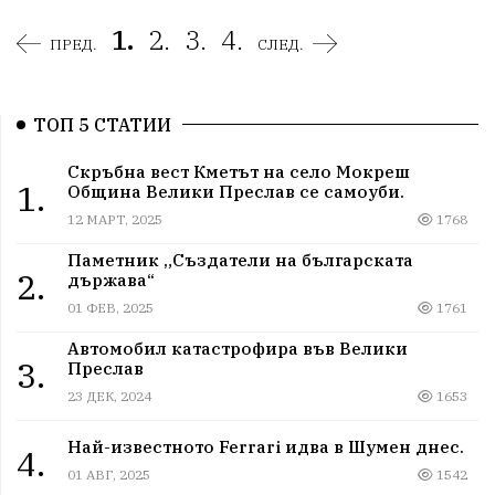
1.
2.
3.
4.
ПРЕД.
СЛЕД.
ТОП 5 СТАТИИ
Скръбна вест Кметът на село Мокреш
1.
Община Велики Преслав се самоуби.
12 МАРТ, 2025
1768
Паметник „Създатели на българската
2.
държава“
01 ФЕВ, 2025
1761
Автомобил катастрофира във Велики
3.
Преслав
23 ДЕК, 2024
1653
Най-известното Ferrari идва в Шумен днес.
4.
01 АВГ, 2025
1542