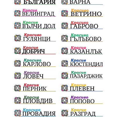
ЕлектроразпределениеСевер
СигналиБезОтговор
Безопасност
ТърновскаКонституция
Суверенитет
НародноСъбрание
Депутати
52НС
52НародноСъбрание
КандидатДепутати
ЕнергийнаЕфективност
ПланЗаВъзстановяване
ОбществениСредства
КИТИ
БюджетШумен
ШуменскаКрепост
Наследство
КАТ
Глоби
ПраватаНаШофьора
ЧеститПразник
НСО
ОХРАНА
БОРИСОВ§ПЕЕВСКИ
Рокади