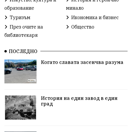
образование
минало
#СилаНаНарода
контрапротести
Туризъм
Икономика и бизнес
бюджет2026
ПротестНаВеличие
Смядово
През очите на
Общество
библиотекаря
#България
Агресия
ВеликиПреслав
ИсторическиПарк
ДетекторНаЛъжата
ПОСЛЕДНО
Когато славата засенчва разума
100НационалниОбекта
Пещера „Бисерна"
АкваЯнтра
БългарскиПроизводител
ОбществениПоръчки
КултурноНаследство
История на един завод в един
КуюмджийскаЧаршия
ИсторииЗаШумен
град
СъбитияКрайШумен
КултуренТуризъм
СвПантелеймон
БлизкиятИзток