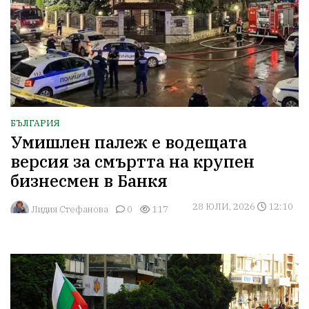
БЪЛГАРИЯ
Умишлен палеж е водещата
версия за смъртта на крупен
бизнесмен в Банкя
28 ЮЛИ, 2026
12:10
Лидия Стефанова
0
117