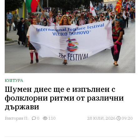
КУЛТУРА
Шумен днес ще е изпълнен с
фолклорни ритми от различни
държави
Виктория П.
0
110
28 ЮЛИ, 2026
09:20