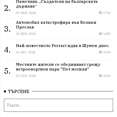
Паметник „Създатели на българската
2.
държава“
01 ФЕВ, 2025
1766
Автомобил катастрофира във Велики
3.
Преслав
23 ДЕК, 2024
1658
Най-известното Ferrari идва в Шумен днес.
4.
01 АВГ, 2025
1549
Местните жители се обединяват срещу
5.
ветроенергиен парк "Пет могили"
21 СЕП, 2024
1546
ТЪРСЕНЕ