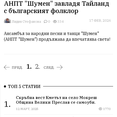
АНПТ "Шумен" завладя Тайланд
с българският фолклор
17 ФЕВ, 2026
Лидия Стефанова
0
334
Ансамбъл за народни песни и танци "Шумен" 
(АНПТ "Шумен") продължава да впечатлява света! 
1.
2.
ПРЕД.
СЛЕД.
ТОП 5 СТАТИИ
Скръбна вест Кметът на село Мокреш
1.
Община Велики Преслав се самоуби.
12 МАРТ, 2025
1770