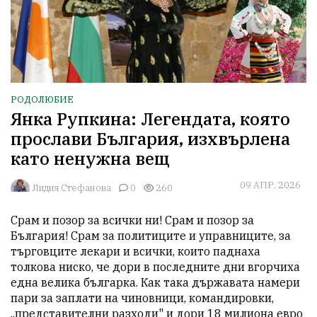
РОДОЛЮБИЕ
Янка Рупкина: Легендата, която
прослави България, изхвърлена
като ненужна вещ
09 АПР, 2026
Лидия Стефанова
0
260
Срам и позор за всички ни! Срам и позор за 
България! Срам за политиците и управниците, за 
търговците лекари и всички, които паднаха 
толкова ниско, че дори в последните дни вгорчиха 
една велика българка. Как така държавата намери 
пари за заплати на чиновници, командировки, 
„представителни разходи" и дори 18 милиона евро 