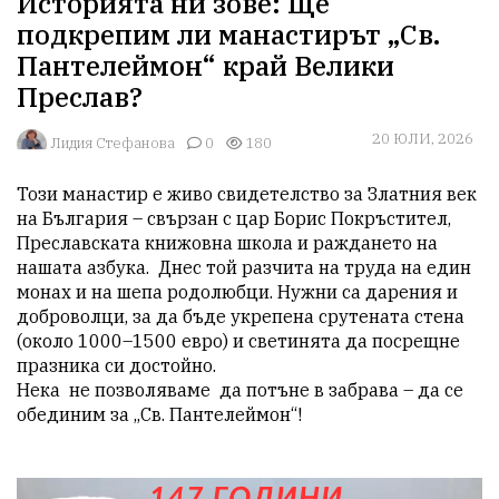
Историята ни зове: Ще
подкрепим ли манастирът „Св.
Пантелеймон“ край Велики
Преслав?
20 ЮЛИ, 2026
Лидия Стефанова
0
180
Този манастир е живо свидетелство за Златния век 
на България – свързан с цар Борис Покръстител, 
Преславската книжовна школа и раждането на 
нашата азбука.  Днес той разчита на труда на един 
монах и на шепа родолюбци. Нужни са дарения и 
доброволци, за да бъде укрепена срутената стена 
(около 1000–1500 евро) и светинята да посрещне 
празника си достойно. 

Нека  не позволяваме  да потъне в забрава – да се 