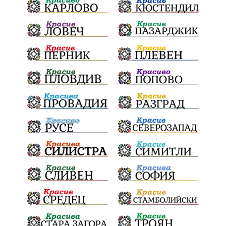
ЗеленаЕнергия?
референдум
ТежкиятПолк
ОбщинскиСъвет
ИранБългария
Индустриализация
БългарскотоМашиностроене
ПравилаЗаВсички
ТониСтораро
НеправилноПаркиране
Булинг
ЯнкаРупкина
НародноТворчество
ЕлектроразпределениеСевер
СигналиБезОтговор
Безопасност
ТърновскаКонституция
Суверенитет
НародноСъбрание
Депутати
52НС