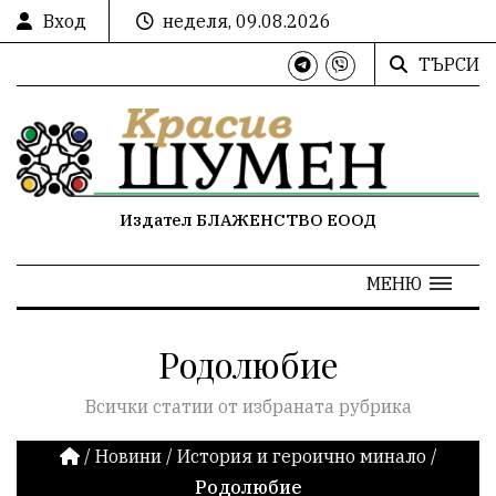
Вход
неделя, 09.08.2026
ТЪРСИ
Издател БЛАЖЕНСТВО ЕООД
МЕНЮ
Родолюбие
Всички статии от избраната рубрика
/
Новини
/
История и героично минало
/
Родолюбие