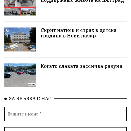
БлизкоМинало
Приватизация
ДетекторНаЛъжата
100НационалниОбекта
Скрит натиск и страх в детска
Пещера „Бисерна"
АкваЯнтра
градина в Нови пазар
БългарскиПроизводител
ОбществениПоръчки
КултурноНаследство
КуюмджийскаЧаршия
Когато славата засенчва разума
ИсторииЗаШумен
СъбитияКрайШумен
КултуренТуризъм
СвПантелеймон
Подкрепа
ЗА ВРЪЗКА С НАС
ПътноХулиганство
ПолицияШумен
Актуално
Театър+Дискусия
ГласътНаНарода
Наркотици
Ученици
Вейп
Полиция