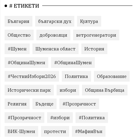
# ЕТИКЕТИ
България
български дух
Култура
Общество
доброволци
ветрогенератори
#Шумен
Шуменска област
История
#ОбщинаШумен
#ОбщинаШумен
#ЧестниИзбори2026
Политика
Образование
Исторически парк
избори
Община Върбица
Религия
Бъдеще
#Прозрачност
#Прозрачност
#избори
#Политика
ВИК-Шумен
протести
#МафияВън