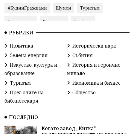
#БудниГраждани
Шумен
Туризъм
Литература
Корупция
Свобода
РУБРИКИ
Справедливост
БългарияНеИскаМафия
Политика
Исторически парк
Събития
родолюбие
Здраве
Безводие
Зелена енергия
Събития
Безводие
Война на пътя
#МафияВън
Изкуство, култура и
История и героично
образование
минало
#СилаНаНарода
контрапротести
Туризъм
Икономика и бизнес
бюджет2026
ПротестНаВеличие
Смядово
През очите на
Общество
библиотекаря
#България
Агресия
ВеликиПреслав
Зависимости
ИсторическиПарк
НовиПазар
ПОСЛЕДНО
Когато завод „Китка“
Неудобните
Шуробаджанащина
поддържаше живота на цял град