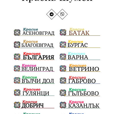
Сигурност
Врабча23
ДПС #Пеевски
АнУидекъм
Великобритания
UKPolitics
АБУЧ
БългарскиУчилища
БългаритеПоСсвета
СевероизточнаБългария
Гори
ЦарСимеон
Археология
ФолклоренФестивал
умишленпалеж
разследване
ОДЗемеделие
ЕдвинХасан
ШуменскаОбластГЕРБ
БезЧадър
ШуменскоПлато
Ветропаркове
СоларниПроекти
СанитарниСечи
Екология